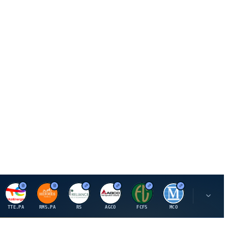
T
H
R
A
F
M
A
TTE.PA
RMS.PA
RS
AGCO
FCFS
MCO
AIT