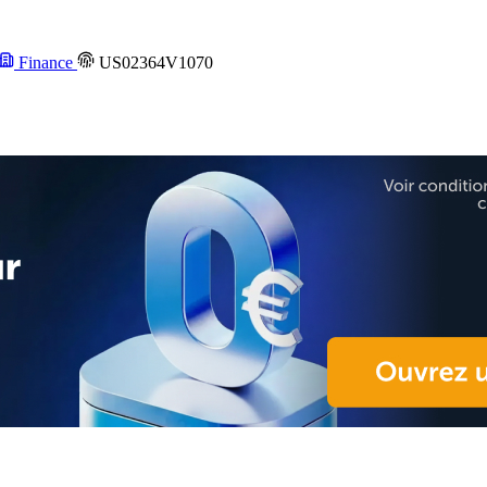
Finance
US02364V1070