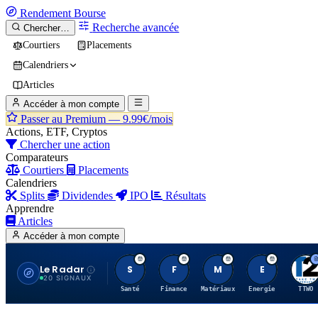
Rendement
Bourse
Recherche avancée
Chercher…
Courtiers
Placements
Calendriers
Articles
Accéder à mon compte
Passer au Premium —
9.99€/mois
Actions, ETF, Cryptos
Chercher une action
Comparateurs
Courtiers
Placements
Calendriers
Splits
Dividendes
IPO
Résultats
Apprendre
Articles
Accéder à mon compte
Le Radar
S
F
M
E
T
20 SIGNAUX
Santé
Finance
Matériaux
Energie
TTWO