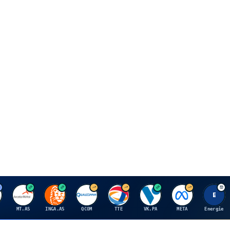
A
I
Q
T
V
M
E
MT.AS
INGA.AS
QCOM
TTE
VK.PA
META
Energie