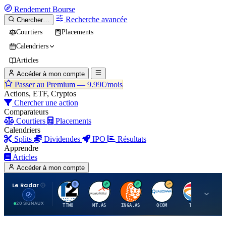
Rendement
Bourse
Recherche avancée
Chercher…
Courtiers
Placements
Calendriers
Articles
Accéder à mon compte
Passer au Premium —
9.99€/mois
Actions, ETF, Cryptos
Chercher une action
Comparateurs
Courtiers
Placements
Calendriers
Splits
Dividendes
IPO
Résultats
Apprendre
Articles
Accéder à mon compte
Le Radar
T
A
I
Q
T
20 SIGNAUX
TTWO
MT.AS
INGA.AS
QCOM
TTE
VK.