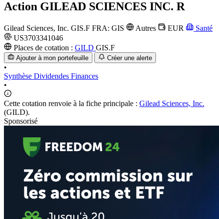
Action
GILEAD SCIENCES INC. R
Gilead Sciences, Inc.
GIS.F
FRA: GIS
Autres
EUR
Santé
US3703341046
Places de cotation :
GILD
GIS.F
Ajouter à mon portefeuille
Créer une alerte
•
Synthèse
Dividendes
Finances
•
Cette cotation renvoie à la fiche principale :
Gilead Sciences, Inc.
(GILD).
Sponsorisé