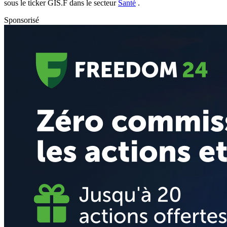
sous le ticker
GIS.F
dans le secteur
Santé
.
Sponsorisé