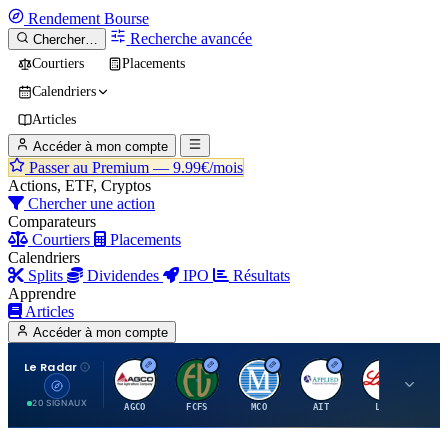
Rendement
Bourse
Recherche avancée
Chercher…
Courtiers
Placements
Calendriers
Articles
Accéder à mon compte
Passer au Premium —
9.99€/mois
Actions, ETF, Cryptos
Chercher une action
Comparateurs
Courtiers
Placements
Calendriers
Splits
Dividendes
IPO
Résultats
Apprendre
Articles
Accéder à mon compte
Le Radar
A
F
M
A
E
20 SIGNAUX
AGCO
FCFS
MCO
AIT
LLY
JA