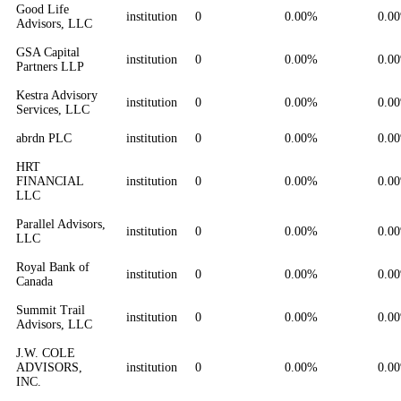
Good Life
institution
0
0.00%
0.0
Advisors, LLC
GSA Capital
institution
0
0.00%
0.0
Partners LLP
Kestra Advisory
institution
0
0.00%
0.0
Services, LLC
abrdn PLC
institution
0
0.00%
0.0
HRT
FINANCIAL
institution
0
0.00%
0.0
LLC
Parallel Advisors,
institution
0
0.00%
0.0
LLC
Royal Bank of
institution
0
0.00%
0.0
Canada
Summit Trail
institution
0
0.00%
0.0
Advisors, LLC
J.W. COLE
ADVISORS,
institution
0
0.00%
0.0
INC.