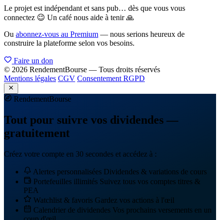
Le projet est indépendant et sans pub… dès que vous vous
connectez 😉 Un café nous aide à tenir 🙏
Ou
abonnez-vous au Premium
— nous serions heureux de
construire la plateforme selon vos besoins.
Faire un don
© 2026 RendementBourse — Tous droits réservés
Mentions légales
CGV
Consentement RGPD
Rendement
Bourse
Tout pour suivre vos dividendes —
gratuitement
Créez votre compte en 30 secondes et accédez à :
Alertes personnalisées
Dividendes & variations de cours
Portefeuilles illimités
Suivez tous vos comptes titres &
PEA
Watchlist & favoris
Gardez vos actions à l'œil
Calendrier de dividendes
Vos prochains versements en un
coup d'œil