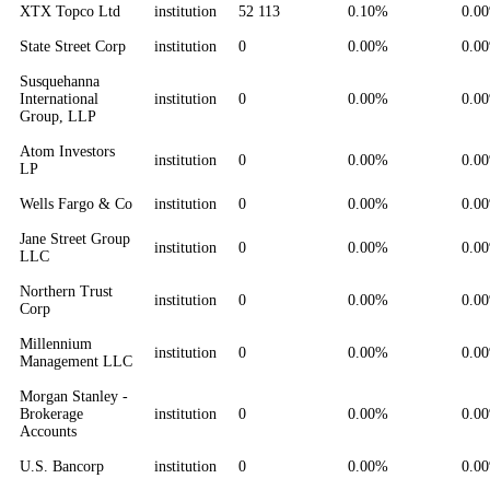
XTX Topco Ltd
institution
52 113
0.10%
0.0
State Street Corp
institution
0
0.00%
0.0
Susquehanna
International
institution
0
0.00%
0.0
Group, LLP
Atom Investors
institution
0
0.00%
0.0
LP
Wells Fargo & Co
institution
0
0.00%
0.0
Jane Street Group
institution
0
0.00%
0.0
LLC
Northern Trust
institution
0
0.00%
0.0
Corp
Millennium
institution
0
0.00%
0.0
Management LLC
Morgan Stanley -
Brokerage
institution
0
0.00%
0.0
Accounts
U.S. Bancorp
institution
0
0.00%
0.0