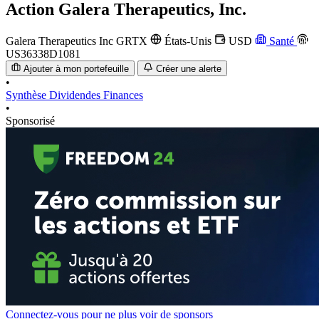
Action
Galera Therapeutics, Inc.
Galera Therapeutics Inc
GRTX
États-Unis
USD
Santé
US36338D1081
Ajouter à mon portefeuille
Créer une alerte
•
Synthèse
Dividendes
Finances
•
Sponsorisé
Connectez-vous pour ne plus voir de sponsors