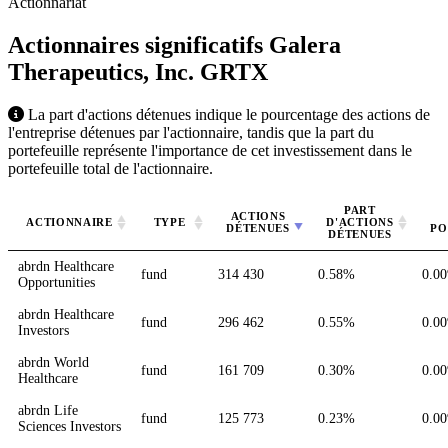
Actionnariat
Actionnaires significatifs Galera
Therapeutics, Inc.
GRTX
La part d'actions détenues indique le pourcentage des actions de
l'entreprise détenues par l'actionnaire, tandis que la part du
portefeuille représente l'importance de cet investissement dans le
portefeuille total de l'actionnaire.
PART
ACTIONS
ACTIONNAIRE
TYPE
D'ACTIONS
DÉTENUES
PO
DÉTENUES
abrdn Healthcare
fund
314 430
0.58%
0.0
Opportunities
abrdn Healthcare
fund
296 462
0.55%
0.0
Investors
abrdn World
fund
161 709
0.30%
0.0
Healthcare
abrdn Life
fund
125 773
0.23%
0.0
Sciences Investors