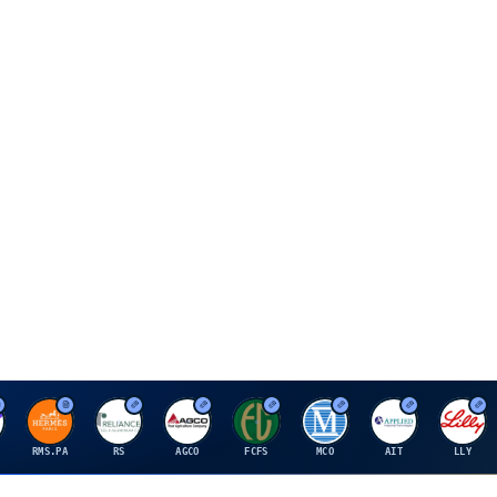
H
R
A
F
M
A
E
RMS.PA
RS
AGCO
FCFS
MCO
AIT
LLY