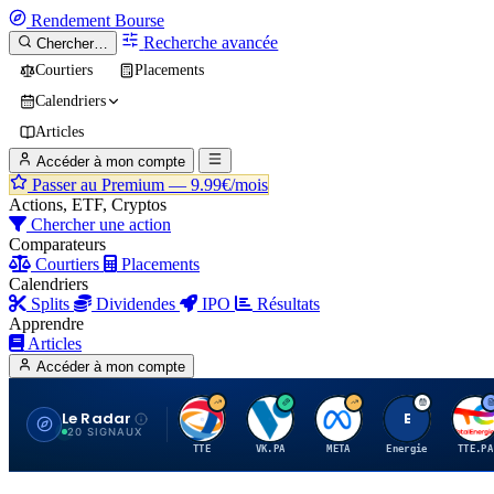
Rendement
Bourse
Recherche avancée
Chercher…
Courtiers
Placements
Calendriers
Articles
Accéder à mon compte
Passer au Premium —
9.99€/mois
Actions, ETF, Cryptos
Chercher une action
Comparateurs
Courtiers
Placements
Calendriers
Splits
Dividendes
IPO
Résultats
Apprendre
Articles
Accéder à mon compte
Le Radar
T
V
M
E
T
20 SIGNAUX
TTE
VK.PA
META
Energie
TTE.PA