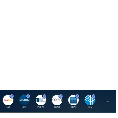
J
J
P
O
H
H
U
JAN
JBL
PSHZF
OXSQ
HRZN
HIW
UMH