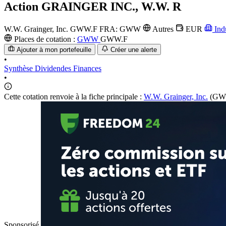
Action
GRAINGER INC., W.W. R
W.W. Grainger, Inc.
GWW.F
FRA: GWW
Autres
EUR
Ind
Places de cotation :
GWW
GWW.F
Ajouter à mon portefeuille
Créer une alerte
•
Synthèse
Dividendes
Finances
•
Cette cotation renvoie à la fiche principale :
W.W. Grainger, Inc.
(GW
Sponsorisé