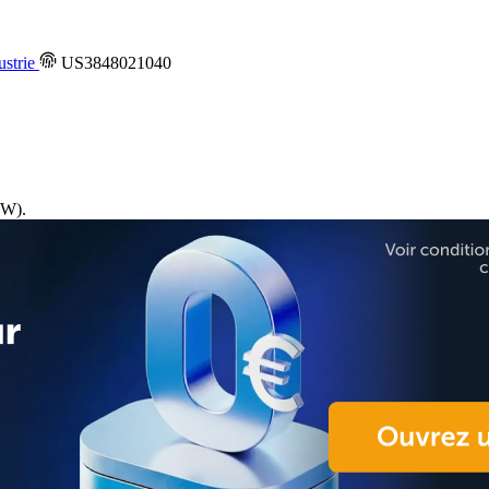
ustrie
US3848021040
W).