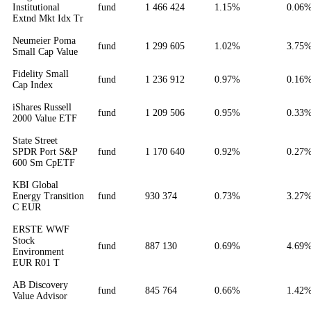
Institutional
fund
1 466 424
1.15%
0.06
Extnd Mkt Idx Tr
Neumeier Poma
fund
1 299 605
1.02%
3.75
Small Cap Value
Fidelity Small
fund
1 236 912
0.97%
0.16
Cap Index
iShares Russell
fund
1 209 506
0.95%
0.33
2000 Value ETF
State Street
SPDR Port S&P
fund
1 170 640
0.92%
0.27
600 Sm CpETF
KBI Global
Energy Transition
fund
930 374
0.73%
3.27
C EUR
ERSTE WWF
Stock
fund
887 130
0.69%
4.69
Environment
EUR R01 T
AB Discovery
fund
845 764
0.66%
1.42
Value Advisor