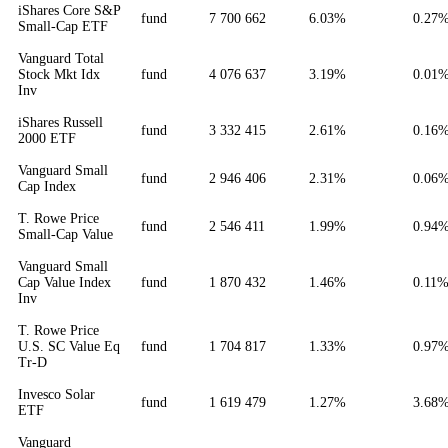
iShares Core S&P
fund
7 700 662
6.03%
0.27
Small-Cap ETF
Vanguard Total
Stock Mkt Idx
fund
4 076 637
3.19%
0.01
Inv
iShares Russell
fund
3 332 415
2.61%
0.16
2000 ETF
Vanguard Small
fund
2 946 406
2.31%
0.06
Cap Index
T. Rowe Price
fund
2 546 411
1.99%
0.94
Small-Cap Value
Vanguard Small
Cap Value Index
fund
1 870 432
1.46%
0.11
Inv
T. Rowe Price
U.S. SC Value Eq
fund
1 704 817
1.33%
0.97
Tr-D
Invesco Solar
fund
1 619 479
1.27%
3.68
ETF
Vanguard