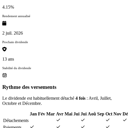
4.15%
Rendement annualisé
2 juil. 2026
Prochain dividende
13 ans
Stabilité du dividende
Rythme des versements
Le dividende est habituellement détaché
4 fois
: Avril, Juillet,
Octobre et Décembre.
Jan
Fév
Mar
Avr
Mai
Jui
Jui
Aoû
Sep
Oct
Nov
Dé
Détachements
Paiements