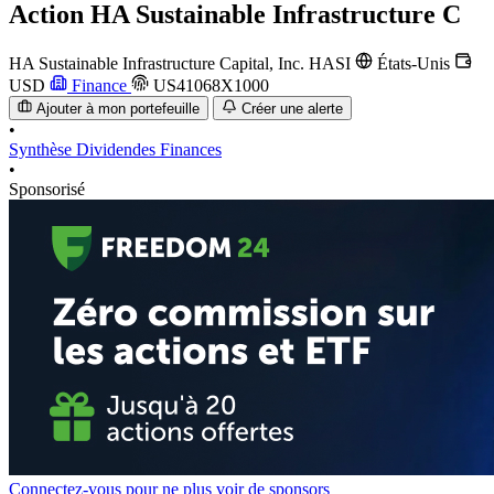
Action
HA Sustainable Infrastructure C
HA Sustainable Infrastructure Capital, Inc.
HASI
États-Unis
USD
Finance
US41068X1000
Ajouter à mon portefeuille
Créer une alerte
•
Synthèse
Dividendes
Finances
•
Sponsorisé
Connectez-vous pour ne plus voir de sponsors