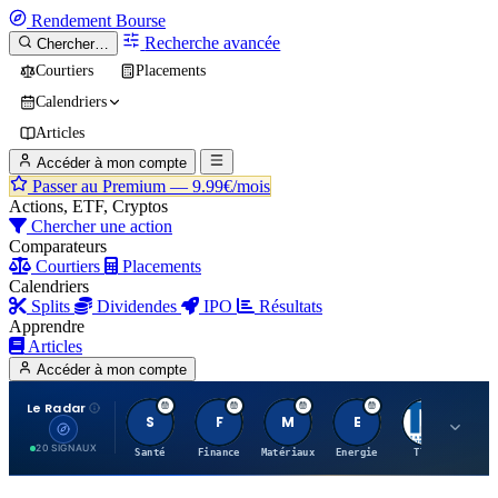
Rendement
Bourse
Recherche avancée
Chercher…
Courtiers
Placements
Calendriers
Articles
Accéder à mon compte
Passer au Premium —
9.99€/mois
Actions, ETF, Cryptos
Chercher une action
Comparateurs
Courtiers
Placements
Calendriers
Splits
Dividendes
IPO
Résultats
Apprendre
Articles
Accéder à mon compte
Le Radar
S
F
M
E
T
20 SIGNAUX
Santé
Finance
Matériaux
Energie
TTWO
MT.