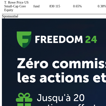
T. Rowe Price US
Small-Cap Core
fund
830 115
0.65%
0.38
Equity
Sponsorisé