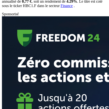
annualisé de
0,77 €
, soit un rendement de
4.29%
. Le titre est coté
sous le ticker
HBC1.F
dans le secteur
Finance
.
Sponsorisé