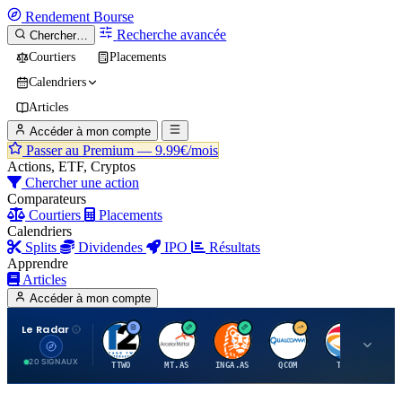
Rendement
Bourse
Recherche avancée
Chercher…
Courtiers
Placements
Calendriers
Articles
Accéder à mon compte
Passer au Premium —
9.99€/mois
Actions, ETF, Cryptos
Chercher une action
Comparateurs
Courtiers
Placements
Calendriers
Splits
Dividendes
IPO
Résultats
Apprendre
Articles
Accéder à mon compte
Le Radar
T
A
I
Q
T
20 SIGNAUX
TTWO
MT.AS
INGA.AS
QCOM
TTE
VK.