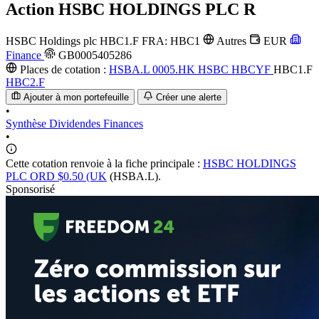
Action
HSBC HOLDINGS PLC R
HSBC Holdings plc
HBC1.F
FRA: HBC1
Autres
EUR
Finance
GB0005405286
Places de cotation :
HSBA.L
0005.HK
HSBC
HBCYF
HBC1.F
HBC2.F
Ajouter à mon portefeuille
Créer une alerte
•
Synthèse
Dividendes
Finances
•
Cette cotation renvoie à la fiche principale :
HSBC HOLDINGS
PLC ORD $0.50 (UK
(HSBA.L).
Sponsorisé