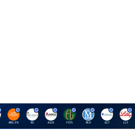
H
R
A
F
M
A
E
RMS.PA
RS
AGCO
FCFS
MCO
AIT
LLY