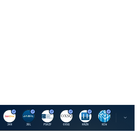
J
J
P
O
H
H
U
JAN
JBL
PSHZF
OXSQ
HRZN
HIW
UMH