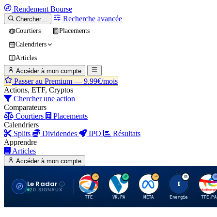
Rendement
Bourse
Recherche avancée
Chercher…
Courtiers
Placements
Calendriers
Articles
Accéder à mon compte
Passer au Premium —
9.99€/mois
Actions, ETF, Cryptos
Chercher une action
Comparateurs
Courtiers
Placements
Calendriers
Splits
Dividendes
IPO
Résultats
Apprendre
Articles
Accéder à mon compte
Le Radar
T
V
M
E
T
20 SIGNAUX
TTE
VK.PA
META
Energie
TTE.PA