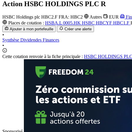
Action
HSBC HOLDINGS PLC R
HSBC Holdings plc
HBC2.F
FRA: HBC2
Autres
EUR
Fin
Places de cotation :
HSBA.L
0005.HK
HSBC
HBCYF
HBC1.F
Ajouter à mon portefeuille
Créer une alerte
•
Synthèse
Dividendes
Finances
•
Cette cotation renvoie à la fiche principale :
HSBC HOLDINGS PLC 
Sponsorisé