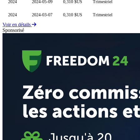
2024
2024-05-09
0,310 $US
Trimestriel
2024
2024-03-07
0,310 $US
Trimestriel
Voir en détails
Sponsorisé