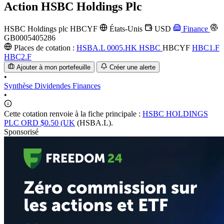
Action
HSBC Holdings Plc
HSBC Holdings plc
HBCYF
États-Unis
USD
Finance
GB0005405286
Places de cotation :
HSBA.L
0005.HK
HSBC
HBCYF
HBC1.F
HBC2.F
Ajouter à mon portefeuille
Créer une alerte
•
Synthèse
Dividendes
Finances
•
Cette cotation renvoie à la fiche principale :
HSBC HOLDINGS
PLC ORD $0.50 (UK
(HSBA.L).
Sponsorisé