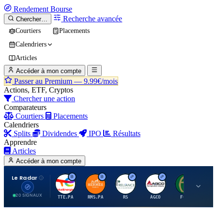
Rendement
Bourse
Recherche avancée
Chercher…
Courtiers
Placements
Calendriers
Articles
Accéder à mon compte
Passer au Premium —
9.99€/mois
Actions, ETF, Cryptos
Chercher une action
Comparateurs
Courtiers
Placements
Calendriers
Splits
Dividendes
IPO
Résultats
Apprendre
Articles
Accéder à mon compte
Le Radar
T
H
R
A
F
20 SIGNAUX
TTE.PA
RMS.PA
RS
AGCO
FCFS
MC