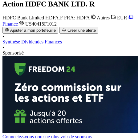
Action
HDFC BANK LTD. R
HDFC Bank Limited
HDFA.F
FRA: HDFA
Autres
EUR
Finance
US40415F1012
Ajouter à mon portefeuille
Créer une alerte
•
Synthèse
Dividendes
Finances
•
Sponsorisé
Connectez-vous pour ne plus voir de sponsors