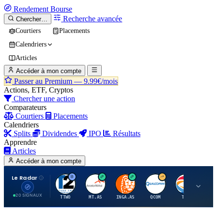
Rendement
Bourse
Recherche avancée
Chercher…
Courtiers
Placements
Calendriers
Articles
Accéder à mon compte
Passer au Premium —
9.99€/mois
Actions, ETF, Cryptos
Chercher une action
Comparateurs
Courtiers
Placements
Calendriers
Splits
Dividendes
IPO
Résultats
Apprendre
Articles
Accéder à mon compte
Le Radar
T
A
I
Q
T
20 SIGNAUX
TTWO
MT.AS
INGA.AS
QCOM
TTE
VK.