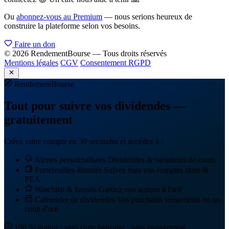
Ou
abonnez-vous au Premium
— nous serions heureux de
construire la plateforme selon vos besoins.
Faire un don
© 2026 RendementBourse — Tous droits réservés
Mentions légales
CGV
Consentement RGPD
Rendement
Bourse
Tout pour suivre vos dividendes —
gratuitement
Créez votre compte en 30 secondes et accédez à :
Alertes personnalisées
Dividendes & variations de cours
Portefeuilles illimités
Suivez tous vos comptes titres &
PEA
Watchlist & favoris
Gardez vos actions à l'œil
Calendrier de dividendes
Vos prochains versements en un
coup d'œil
100 % gratuit · sans carte bancaire · sans engagement