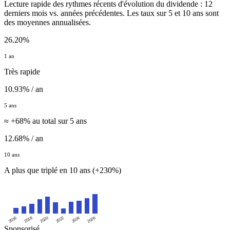
Lecture rapide des rythmes récents d'évolution du dividende : 12
derniers mois vs. années précédentes. Les taux sur 5 et 10 ans sont
des moyennes annualisées.
26.20%
1 an
Très rapide
10.93% / an
5 ans
≈ +68% au total sur 5 ans
12.68% / an
10 ans
A plus que triplé en 10 ans (+230%)
2016
2020
2024
2018
2022
2026
Sponsorisé