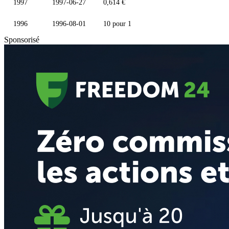
1997
1997-06-27
0,614 €
1996
1996-08-01
10 pour 1
Sponsorisé