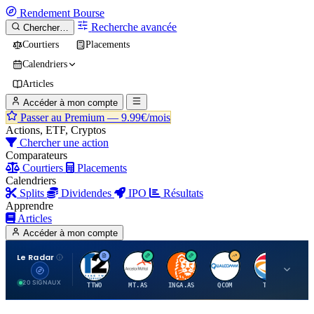
Rendement
Bourse
Recherche avancée
Chercher…
Courtiers
Placements
Calendriers
Articles
Accéder à mon compte
Passer au Premium —
9.99€/mois
Actions, ETF, Cryptos
Chercher une action
Comparateurs
Courtiers
Placements
Calendriers
Splits
Dividendes
IPO
Résultats
Apprendre
Articles
Accéder à mon compte
Le Radar
T
A
I
Q
T
20 SIGNAUX
TTWO
MT.AS
INGA.AS
QCOM
TTE
VK.