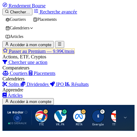
Rendement
Bourse
Recherche avancée
Chercher…
Courtiers
Placements
Calendriers
Articles
Accéder à mon compte
Passer au Premium —
9.99€/mois
Actions, ETF, Cryptos
Chercher une action
Comparateurs
Courtiers
Placements
Calendriers
Splits
Dividendes
IPO
Résultats
Apprendre
Articles
Accéder à mon compte
Le Radar
T
V
M
E
T
20 SIGNAUX
TTE
VK.PA
META
Energie
TTE.PA
RMS