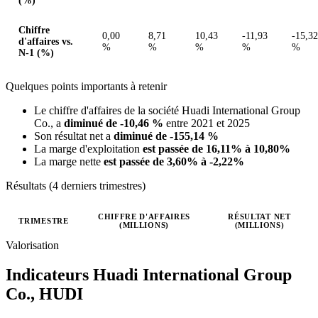
(%)
Chiffre
0,00
8,71
10,43
-11,93
-15,32
d'affaires vs.
%
%
%
%
%
N-1 (%)
Quelques points importants à retenir
Le chiffre d'affaires de la société Huadi International Group
Co., a
diminué de -10,46 %
entre 2021 et 2025
Son résultat net a
diminué de -155,14 %
La marge d'exploitation
est passée de 16,11% à 10,80%
La marge nette
est passée de 3,60% à -2,22%
Résultats (4 derniers trimestres)
CHIFFRE D'AFFAIRES
RÉSULTAT NET
TRIMESTRE
(MILLIONS)
(MILLIONS)
Valeurs trimestrielles en millions (dollar des États-Unis)
Valorisation
Indicateurs Huadi International Group
Co.,
HUDI