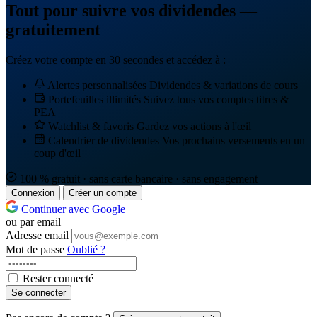
Tout pour suivre vos dividendes —
gratuitement
Créez votre compte en 30 secondes et accédez à :
Alertes personnalisées
Dividendes & variations de cours
Portefeuilles illimités
Suivez tous vos comptes titres &
PEA
Watchlist & favoris
Gardez vos actions à l'œil
Calendrier de dividendes
Vos prochains versements en un
coup d'œil
100 % gratuit · sans carte bancaire · sans engagement
Connexion
Créer un compte
Continuer avec Google
ou par email
Adresse email
Mot de passe
Oublié ?
Rester connecté
Se connecter