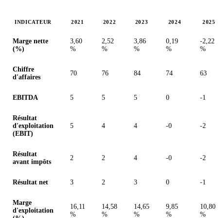
INDICATEUR
2021
2022
2023
2024
2025
Valeurs en millions (dollar des États-Unis)
Marge nette
3,60
2,52
3,86
0,19
-2,22
(%)
%
%
%
%
%
Chiffre
70
76
84
74
63
d'affaires
EBITDA
5
5
5
0
-1
Résultat
d'exploitation
5
4
4
-0
-2
(EBIT)
Résultat
2
2
4
-0
-2
avant impôts
Résultat net
3
2
3
0
-1
Marge
16,11
14,58
14,65
9,85
10,80
d'exploitation
%
%
%
%
%