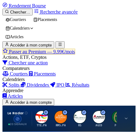
Rendement
Bourse
Recherche avancée
Chercher…
Courtiers
Placements
Calendriers
Articles
Accéder à mon compte
Passer au Premium —
9.99€/mois
Actions, ETF, Cryptos
Chercher une action
Comparateurs
Courtiers
Placements
Calendriers
Splits
Dividendes
IPO
Résultats
Apprendre
Articles
Accéder à mon compte
Le Radar
T
H
R
A
F
20 SIGNAUX
TTE.PA
RMS.PA
RS
AGCO
FCFS
MC