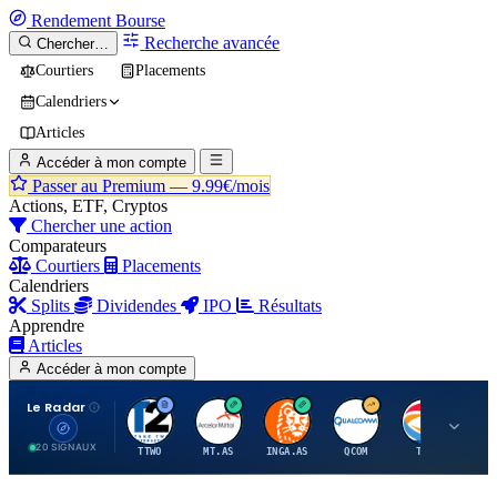
Rendement
Bourse
Recherche avancée
Chercher…
Courtiers
Placements
Calendriers
Articles
Accéder à mon compte
Passer au Premium —
9.99€/mois
Actions, ETF, Cryptos
Chercher une action
Comparateurs
Courtiers
Placements
Calendriers
Splits
Dividendes
IPO
Résultats
Apprendre
Articles
Accéder à mon compte
Le Radar
T
A
I
Q
T
20 SIGNAUX
TTWO
MT.AS
INGA.AS
QCOM
TTE
VK.