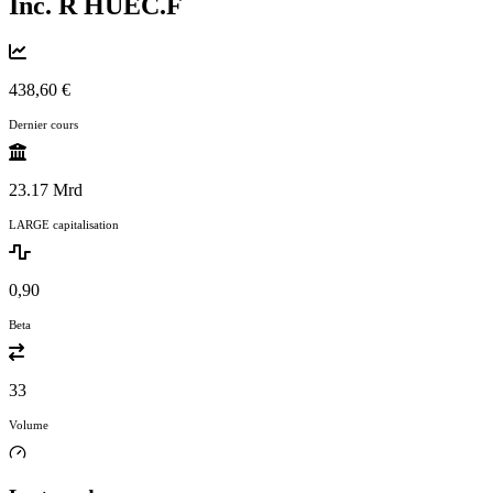
Inc. R
HUEC.F
438,60 €
Dernier cours
23.17 Mrd
LARGE capitalisation
0,90
Beta
33
Volume