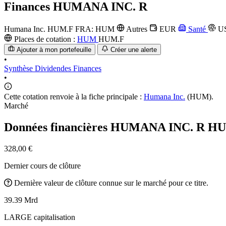
Finances
HUMANA INC. R
Humana Inc.
HUM.F
FRA: HUM
Autres
EUR
Santé
US
Places de cotation :
HUM
HUM.F
Ajouter à mon portefeuille
Créer une alerte
•
Synthèse
Dividendes
Finances
•
Cette cotation renvoie à la fiche principale :
Humana Inc.
(HUM).
Marché
Données financières HUMANA INC. R
HU
328,00 €
Dernier cours de clôture
Dernière valeur de clôture connue sur le marché pour ce titre.
39.39 Mrd
LARGE capitalisation