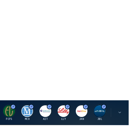
F
M
A
E
J
J
P
FCFS
MCO
AIT
LLY
JAN
JBL
PSHZF