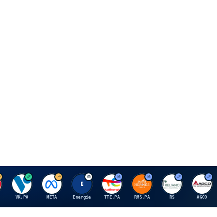
V
M
E
T
H
R
A
VK.PA
META
Energie
TTE.PA
RMS.PA
RS
AGCO