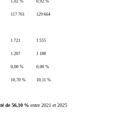
1,02 %
0,92 %
117 761
129 664
1 721
1 555
1 207
1 188
0,00 %
0,00 %
10,70 %
10,11 %
té de 56,10 %
entre 2021 et 2025