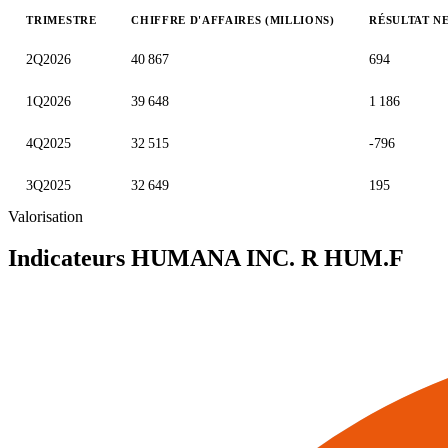
TRIMESTRE
CHIFFRE D'AFFAIRES (MILLIONS)
RÉSULTAT NE
Valeurs trimestrielles en millions (dollar des États-Unis)
2Q2026
40 867
694
1Q2026
39 648
1 186
4Q2025
32 515
-796
3Q2025
32 649
195
Valorisation
Indicateurs HUMANA INC. R
HUM.F