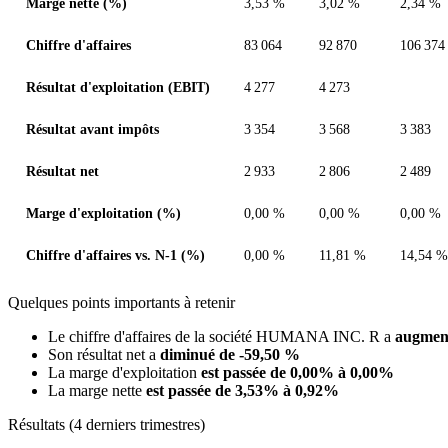
Marge nette (%)
3,53 %
3,02 %
2,34 %
Chiffre d'affaires
83 064
92 870
106 374
Résultat d'exploitation (EBIT)
4 277
4 273
Résultat avant impôts
3 354
3 568
3 383
Résultat net
2 933
2 806
2 489
Marge d'exploitation (%)
0,00 %
0,00 %
0,00 %
Chiffre d'affaires vs. N-1 (%)
0,00 %
11,81 %
14,54 %
Quelques points importants à retenir
Le chiffre d'affaires de la société HUMANA INC. R a
augmen
Son résultat net a
diminué de -59,50 %
La marge d'exploitation
est passée de 0,00% à 0,00%
La marge nette
est passée de 3,53% à 0,92%
Résultats (4 derniers trimestres)