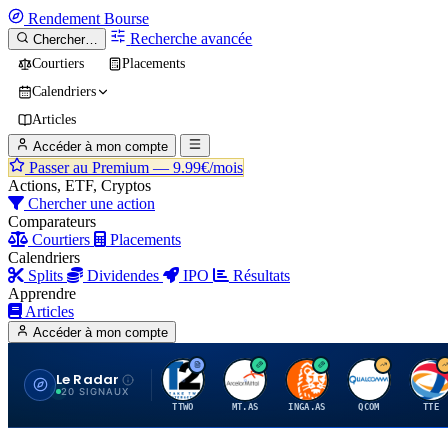
Rendement
Bourse
Recherche avancée
Chercher…
Courtiers
Placements
Calendriers
Articles
Accéder à mon compte
Passer au Premium —
9.99€/mois
Actions, ETF, Cryptos
Chercher une action
Comparateurs
Courtiers
Placements
Calendriers
Splits
Dividendes
IPO
Résultats
Apprendre
Articles
Accéder à mon compte
Le Radar
T
A
I
Q
T
20 SIGNAUX
TTWO
MT.AS
INGA.AS
QCOM
TTE