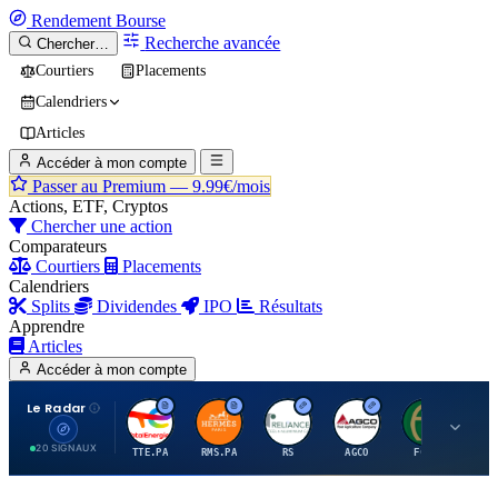
Rendement
Bourse
Recherche avancée
Chercher…
Courtiers
Placements
Calendriers
Articles
Accéder à mon compte
Passer au Premium —
9.99€/mois
Actions, ETF, Cryptos
Chercher une action
Comparateurs
Courtiers
Placements
Calendriers
Splits
Dividendes
IPO
Résultats
Apprendre
Articles
Accéder à mon compte
Le Radar
T
H
R
A
F
20 SIGNAUX
TTE.PA
RMS.PA
RS
AGCO
FCFS
MC