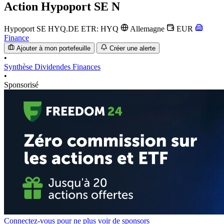
Action
Hypoport SE N
Hypoport SE
HYQ.DE
ETR: HYQ
Allemagne
EUR
Finance
Ajouter à mon portefeuille
Créer une alerte
•
Synthèse
Dividendes
Finances
•
Sponsorisé
Connectez-vous pour ne plus voir de sponsors