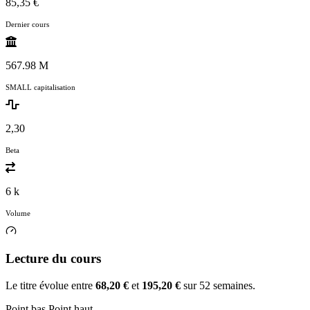
85,35 €
Dernier cours
567.98 M
SMALL capitalisation
2,30
Beta
6 k
Volume
Lecture du cours
Le titre évolue entre
68,20 €
et
195,20 €
sur 52 semaines.
Point bas
Point haut