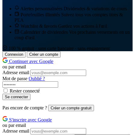
Alertes personnalisées
Dividendes & variations de cours
Portefeuilles illimités
Suivez tous vos comptes titres &
PEA
Watchlist & favoris
Gardez vos actions à l'œil
Calendrier de dividendes
Vos prochains versements en un
coup d'œil
100 % gratuit · sans carte bancaire · sans engagement
Connexion
Créer un compte
Continuer avec Google
ou par email
Adresse email
Mot de passe
Oublié ?
Rester connecté
Se connecter
Pas encore de compte ?
Créer un compte gratuit
S'inscrire avec Google
ou par email
Adresse email