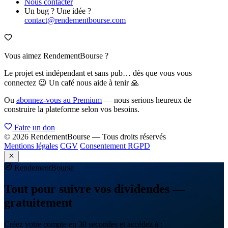
Nous contacter
Un bug ? Une idée ?
contact@rendementbourse.com
Vous aimez RendementBourse ?
Le projet est indépendant et sans pub… dès que vous vous
connectez 😉 Un café nous aide à tenir 🙏
Ou
abonnez-vous au Premium
— nous serions heureux de
construire la plateforme selon vos besoins.
Faire un don
© 2026 RendementBourse — Tous droits réservés
Mentions légales
CGV
Consentement RGPD
Rendement
Bourse
Tout pour suivre vos dividendes —
gratuitement
Créez votre compte en 30 secondes et accédez à :