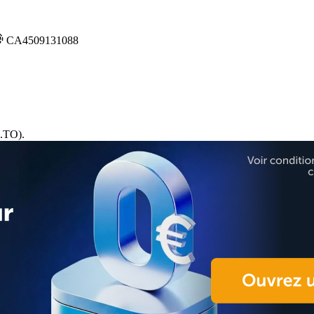
CA4509131088
.TO).