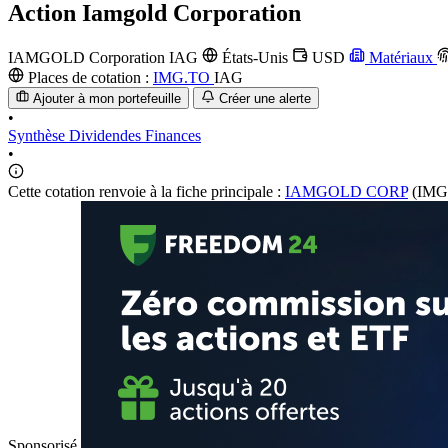
Action
Iamgold Corporation
IAMGOLD Corporation
IAG
États-Unis
USD
Matériaux
Places de cotation :
IMG.TO
IAG
Ajouter à mon portefeuille
Créer une alerte
•
Synthèse
Dividendes
Finances
•
Cette cotation renvoie à la fiche principale :
IAMGOLD CORP
(IMG
Sponsorisé