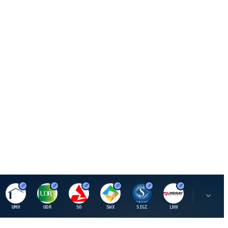
U
U
S
S
S
L
R
UMH
UDR
SO
SWX
SIGI
LNN
ROK