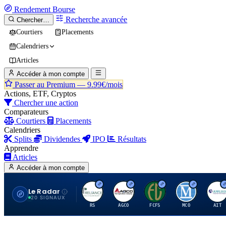
Rendement
Bourse
Recherche avancée
Chercher…
Courtiers
Placements
Calendriers
Articles
Accéder à mon compte
Passer au Premium —
9.99€/mois
Actions, ETF, Cryptos
Chercher une action
Comparateurs
Courtiers
Placements
Calendriers
Splits
Dividendes
IPO
Résultats
Apprendre
Articles
Accéder à mon compte
Le Radar
R
A
F
M
A
20 SIGNAUX
RS
AGCO
FCFS
MCO
AIT