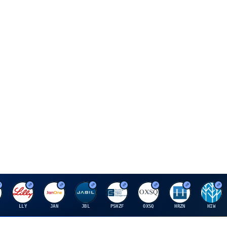
E
J
J
P
O
H
H
LLY
JAN
JBL
PSHZF
OXSQ
HRZN
HIW