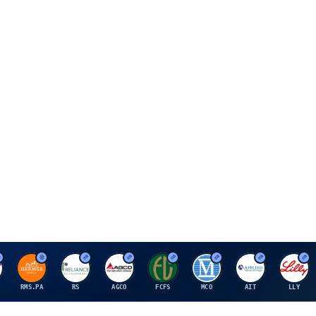
H
R
A
F
M
A
E
RMS.PA
RS
AGCO
FCFS
MCO
AIT
LLY