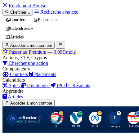
Rendement
Bourse
Recherche avancée
Chercher…
Courtiers
Placements
Calendriers
Articles
Accéder à mon compte
Passer au Premium —
9.99€/mois
Actions, ETF, Cryptos
Chercher une action
Comparateurs
Courtiers
Placements
Calendriers
Splits
Dividendes
IPO
Résultats
Apprendre
Articles
Accéder à mon compte
Le Radar
T
V
M
E
T
20 SIGNAUX
TTE
VK.PA
META
Energie
TTE.PA