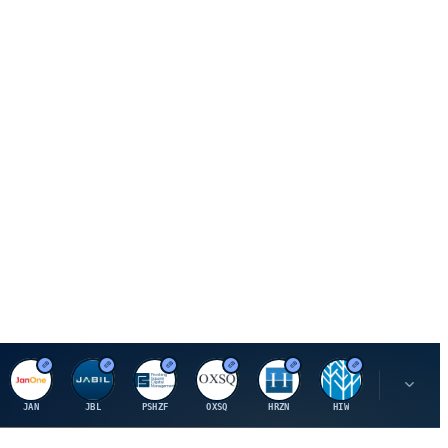
J
J
P
O
H
H
U
JAN
JBL
PSHZF
OXSQ
HRZN
HIW
UMH