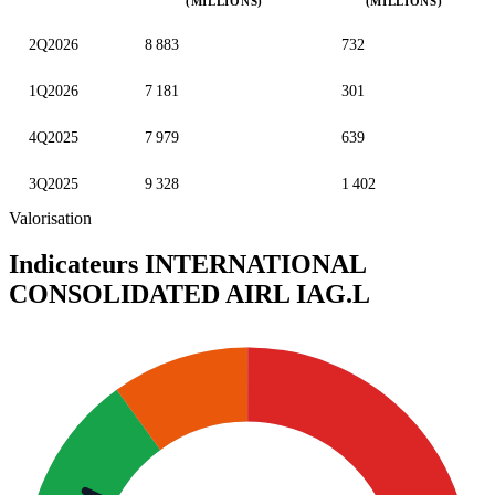
(MILLIONS)
(MILLIONS)
Valeurs trimestrielles en millions (euro)
2Q2026
8 883
732
1Q2026
7 181
301
4Q2025
7 979
639
3Q2025
9 328
1 402
Valorisation
Indicateurs INTERNATIONAL
CONSOLIDATED AIRL
IAG.L