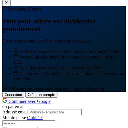
Rendement
Bourse
Tout pour suivre vos dividendes —
gratuitement
Créez votre compte en 30 secondes et accédez à :
Alertes personnalisées
Dividendes & variations de cours
Portefeuilles illimités
Suivez tous vos comptes titres &
PEA
Watchlist & favoris
Gardez vos actions à l'œil
Calendrier de dividendes
Vos prochains versements en un
coup d'œil
100 % gratuit · sans carte bancaire · sans engagement
Connexion
Créer un compte
Continuer avec Google
ou par email
Adresse email
Mot de passe
Oublié ?