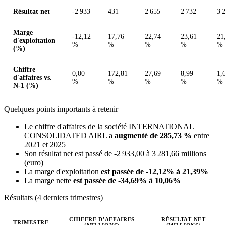
Résultat net
-2 933
431
2 655
2 732
3 
Marge
-12,12
17,76
22,74
23,61
21
d'exploitation
%
%
%
%
%
(%)
Chiffre
0,00
172,81
27,69
8,99
1,
d'affaires vs.
%
%
%
%
%
N-1 (%)
Quelques points importants à retenir
Le chiffre d'affaires de la société INTERNATIONAL
CONSOLIDATED AIRL a
augmenté de 285,73 %
entre
2021 et 2025
Son résultat net est passé de -2 933,00 à 3 281,66 millions
(euro)
La marge d'exploitation
est passée de -12,12% à 21,39%
La marge nette
est passée de -34,69% à 10,06%
Résultats (4 derniers trimestres)
CHIFFRE D'AFFAIRES
RÉSULTAT NET
TRIMESTRE