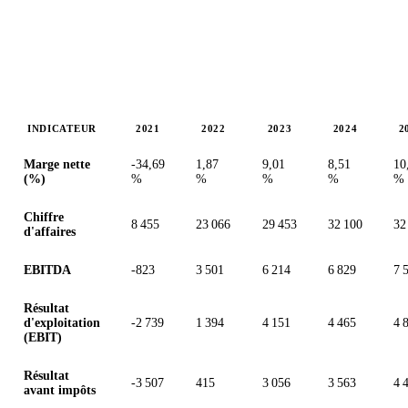
INDICATEUR
2021
2022
2023
2024
2
Valeurs en millions (euro)
Marge nette
-34,69
1,87
9,01
8,51
10
(%)
%
%
%
%
%
Chiffre
8 455
23 066
29 453
32 100
32
d'affaires
EBITDA
-823
3 501
6 214
6 829
7 
Résultat
d'exploitation
-2 739
1 394
4 151
4 465
4 
(EBIT)
Résultat
-3 507
415
3 056
3 563
4 
avant impôts