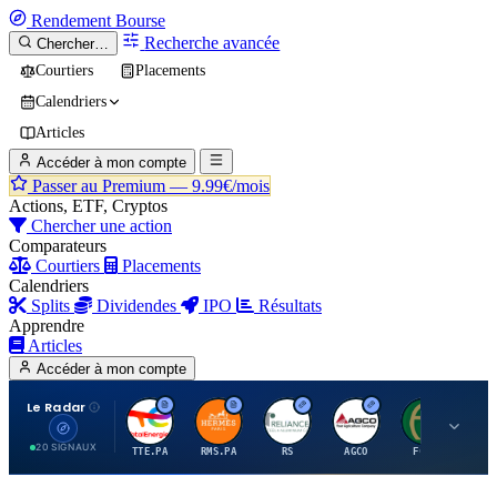
Rendement
Bourse
Recherche avancée
Chercher…
Courtiers
Placements
Calendriers
Articles
Accéder à mon compte
Passer au Premium —
9.99€/mois
Actions, ETF, Cryptos
Chercher une action
Comparateurs
Courtiers
Placements
Calendriers
Splits
Dividendes
IPO
Résultats
Apprendre
Articles
Accéder à mon compte
Le Radar
T
H
R
A
F
20 SIGNAUX
TTE.PA
RMS.PA
RS
AGCO
FCFS
MC