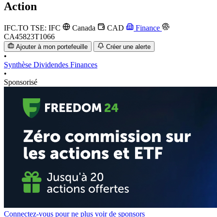
Action
IFC.TO
TSE: IFC
Canada
CAD
Finance
CA45823T1066
Ajouter à mon portefeuille
Créer une alerte
•
Synthèse
Dividendes
Finances
•
Sponsorisé
Connectez-vous pour ne plus voir de sponsors