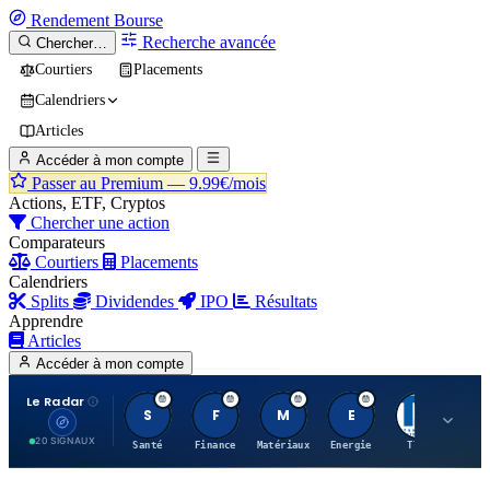
Rendement
Bourse
Recherche avancée
Chercher…
Courtiers
Placements
Calendriers
Articles
Accéder à mon compte
Passer au Premium —
9.99€/mois
Actions, ETF, Cryptos
Chercher une action
Comparateurs
Courtiers
Placements
Calendriers
Splits
Dividendes
IPO
Résultats
Apprendre
Articles
Accéder à mon compte
Le Radar
S
F
M
E
T
20 SIGNAUX
Santé
Finance
Matériaux
Energie
TTWO
MT.