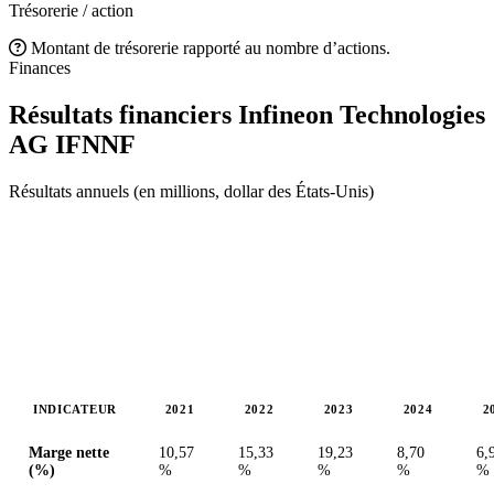
Trésorerie / action
Montant de trésorerie rapporté au nombre d’actions.
Finances
Résultats financiers Infineon Technologies
AG
IFNNF
Résultats annuels (en millions, dollar des États-Unis)
INDICATEUR
2021
2022
2023
2024
2
Valeurs en millions (dollar des États-Unis)
Marge nette
10,57
15,33
19,23
8,70
6,
(%)
%
%
%
%
%