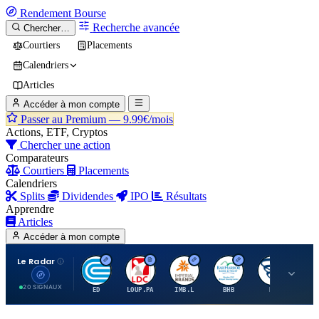
Rendement
Bourse
Recherche avancée
Chercher…
Courtiers
Placements
Calendriers
Articles
Accéder à mon compte
Passer au Premium —
9.99€/mois
Actions, ETF, Cryptos
Chercher une action
Comparateurs
Courtiers
Placements
Calendriers
Splits
Dividendes
IPO
Résultats
Apprendre
Articles
Accéder à mon compte
Le Radar
C
L
I
B
B
20 SIGNAUX
ED
LOUP.PA
IMB.L
BHB
BC
CN