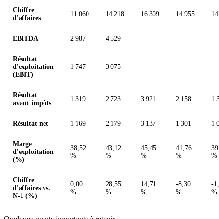
Chiffre
11 060
14 218
16 309
14 955
14
d'affaires
EBITDA
2 987
4 529
Résultat
d'exploitation
1 747
3 075
(EBIT)
Résultat
1 319
2 723
3 921
2 158
1 
avant impôts
Résultat net
1 169
2 179
3 137
1 301
1 
Marge
38,52
43,12
45,45
41,76
39
d'exploitation
%
%
%
%
%
(%)
Chiffre
0,00
28,55
14,71
-8,30
-1
d'affaires vs.
%
%
%
%
%
N-1 (%)
Quelques points importants à retenir