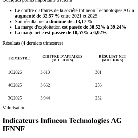
Le chiffre d'affaires de la société Infineon Technologies AG a
augmenté de 32,57 %
entre 2021 et 2025
Son résultat net a
diminué de -13,17 %
La marge d'exploitation
est passée de 38,52% à 39,24%
La marge nette
est passée de 10,57% à 6,92%
Résultats (4 derniers trimestres)
CHIFFRE D'AFFAIRES
RÉSULTAT NET
TRIMESTRE
(MILLIONS)
(MILLIONS)
Valeurs trimestrielles en millions (dollar des États-Unis)
1Q2026
3 813
301
4Q2025
3 662
256
3Q2025
3 944
232
Valorisation
Indicateurs Infineon Technologies AG
IFNNF