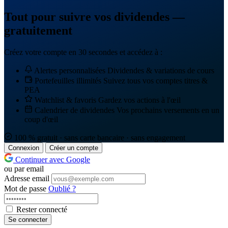
Tout pour suivre vos dividendes —
gratuitement
Créez votre compte en 30 secondes et accédez à :
Alertes personnalisées
Dividendes & variations de cours
Portefeuilles illimités
Suivez tous vos comptes titres &
PEA
Watchlist & favoris
Gardez vos actions à l'œil
Calendrier de dividendes
Vos prochains versements en un
coup d'œil
100 % gratuit · sans carte bancaire · sans engagement
Connexion
Créer un compte
Continuer avec Google
ou par email
Adresse email
Mot de passe
Oublié ?
Rester connecté
Se connecter