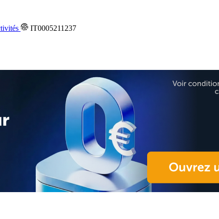
tivités
IT0005211237