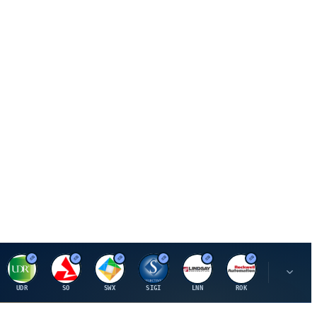
U
S
S
S
L
R
P
UDR
SO
SWX
SIGI
LNN
ROK
PSMT