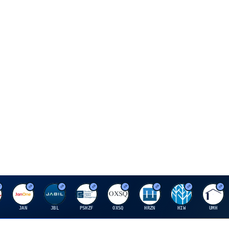
J
J
P
O
H
H
U
JAN
JBL
PSHZF
OXSQ
HRZN
HIW
UMH