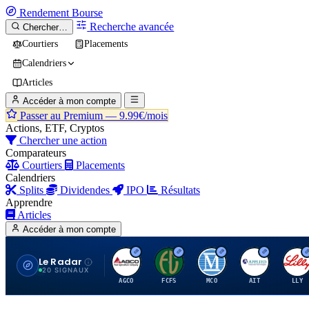
Rendement
Bourse
Recherche avancée
Chercher…
Courtiers
Placements
Calendriers
Articles
Accéder à mon compte
Passer au Premium —
9.99€/mois
Actions, ETF, Cryptos
Chercher une action
Comparateurs
Courtiers
Placements
Calendriers
Splits
Dividendes
IPO
Résultats
Apprendre
Articles
Accéder à mon compte
Le Radar
A
F
M
A
E
20 SIGNAUX
AGCO
FCFS
MCO
AIT
LLY