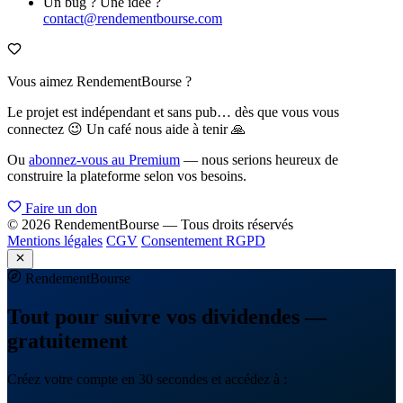
Un bug ? Une idée ?
contact@rendementbourse.com
Vous aimez RendementBourse ?
Le projet est indépendant et sans pub… dès que vous vous
connectez 😉 Un café nous aide à tenir 🙏
Ou
abonnez-vous au Premium
— nous serions heureux de
construire la plateforme selon vos besoins.
Faire un don
© 2026 RendementBourse — Tous droits réservés
Mentions légales
CGV
Consentement RGPD
Rendement
Bourse
Tout pour suivre vos dividendes —
gratuitement
Créez votre compte en 30 secondes et accédez à :