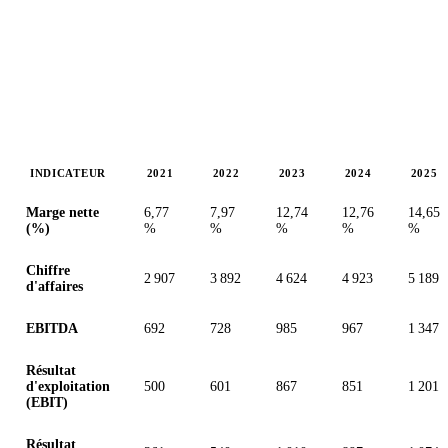
INDICATEUR
2021
2022
2023
2024
2025
Valeurs en millions (dollar des États-Unis)
Marge nette
6,77
7,97
12,74
12,76
14,65
(%)
%
%
%
%
%
Chiffre
2 907
3 892
4 624
4 923
5 189
d'affaires
EBITDA
692
728
985
967
1 347
Résultat
d'exploitation
500
601
867
851
1 201
(EBIT)
Résultat