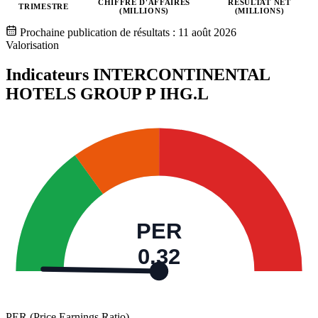
CHIFFRE D'AFFAIRES
RÉSULTAT NET
TRIMESTRE
(MILLIONS)
(MILLIONS)
Valeurs trimestrielles en millions (dollar des États-Unis)
Prochaine publication de résultats :
11 août 2026
Valorisation
Indicateurs INTERCONTINENTAL
HOTELS GROUP P
IHG.L
PER
0,32
PER (Price Earnings Ratio)