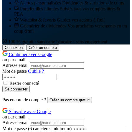
Alertes personnalisées
Dividendes & variations de cours
Portefeuilles illimités
Suivez tous vos comptes titres &
PEA
Watchlist & favoris
Gardez vos actions à l'œil
Calendrier de dividendes
Vos prochains versements en un
coup d'œil
100 % gratuit · sans carte bancaire · sans engagement
Connexion
Créer un compte
Continuer avec Google
ou par email
Adresse email
Mot de passe
Oublié ?
Rester connecté
Se connecter
Pas encore de compte ?
Créer un compte gratuit
S'inscrire avec Google
ou par email
Adresse email
Mot de passe
(6 caractères minimum)