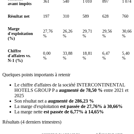
361
540
1 010
897
1 074
avant impôts
Résultat net
197
310
589
628
760
Marge
27,76
26,26
29,71
29,56
30,66
d'exploitation
%
%
%
%
%
(%)
Chiffre
0,00
33,88
18,81
6,47
5,40
d'affaires vs.
%
%
%
%
%
N-1 (%)
Quelques points importants à retenir
Le chiffre d'affaires de la société INTERCONTINENTAL
HOTELS GROUP P a
augmenté de 78,50 %
entre 2021 et
2025
Son résultat net a
augmenté de 286,23 %
La marge d'exploitation
est passée de 27,76% à 30,66%
La marge nette
est passée de 6,77% à 14,65%
Résultats (4 derniers trimestres)