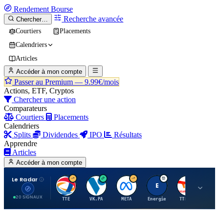
Rendement
Bourse
Recherche avancée
Chercher…
Courtiers
Placements
Calendriers
Articles
Accéder à mon compte
Passer au Premium —
9.99€/mois
Actions, ETF, Cryptos
Chercher une action
Comparateurs
Courtiers
Placements
Calendriers
Splits
Dividendes
IPO
Résultats
Apprendre
Articles
Accéder à mon compte
Le Radar
T
V
M
E
T
20 SIGNAUX
TTE
VK.PA
META
Energie
TTE.PA
RMS