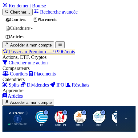
Rendement
Bourse
Recherche avancée
Chercher…
Courtiers
Placements
Calendriers
Articles
Accéder à mon compte
Passer au Premium —
9.99€/mois
Actions, ETF, Cryptos
Chercher une action
Comparateurs
Courtiers
Placements
Calendriers
Splits
Dividendes
IPO
Résultats
Apprendre
Articles
Accéder à mon compte
Le Radar
C
L
I
B
B
20 SIGNAUX
ED
LOUP.PA
IMB.L
BHB
BC
CN