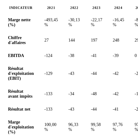
INDICATEUR
2021
2022
2023
2024
2
Valeurs en millions (dollar des États-Unis)
Marge nette
-493,45
-30,13
-22,17
-16,45
-
(%)
%
%
%
%
Chiffre
27
144
197
248
2
d'affaires
EBITDA
-124
-38
-41
-39
0
Résultat
d'exploitation
-129
-43
-44
-42
-
(EBIT)
Résultat
-133
-34
-48
-42
-
avant impôts
Résultat net
-133
-43
-44
-41
-
Marge
100,00
96,33
99,58
97,76
9
d'exploitation
%
%
%
%
(%)