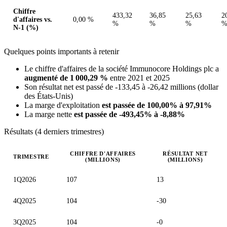
Chiffre
433,32
36,85
25,63
2
d'affaires vs.
0,00 %
%
%
%
N-1 (%)
Quelques points importants à retenir
Le chiffre d'affaires de la société Immunocore Holdings plc a
augmenté de 1 000,29 %
entre 2021 et 2025
Son résultat net est passé de -133,45 à -26,42 millions (dollar
des États-Unis)
La marge d'exploitation
est passée de 100,00% à 97,91%
La marge nette
est passée de -493,45% à -8,88%
Résultats (4 derniers trimestres)
CHIFFRE D'AFFAIRES
RÉSULTAT NET
TRIMESTRE
(MILLIONS)
(MILLIONS)
Valeurs trimestrielles en millions (dollar des États-Unis)
1Q2026
107
13
4Q2025
104
-30
3Q2025
104
-0