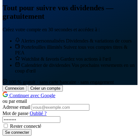
Tout pour suivre vos dividendes —
gratuitement
Créez votre compte en 30 secondes et accédez à :
Alertes personnalisées
Dividendes & variations de cours
Portefeuilles illimités
Suivez tous vos comptes titres &
PEA
Watchlist & favoris
Gardez vos actions à l'œil
Calendrier de dividendes
Vos prochains versements en un
coup d'œil
100 % gratuit · sans carte bancaire · sans engagement
Connexion
Créer un compte
Continuer avec Google
ou par email
Adresse email
Mot de passe
Oublié ?
Rester connecté
Se connecter