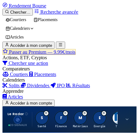
Rendement
Bourse
Recherche avancée
Chercher…
Courtiers
Placements
Calendriers
Articles
Accéder à mon compte
Passer au Premium —
9.99€/mois
Actions, ETF, Cryptos
Chercher une action
Comparateurs
Courtiers
Placements
Calendriers
Splits
Dividendes
IPO
Résultats
Apprendre
Articles
Accéder à mon compte
Le Radar
S
F
M
E
T
20 SIGNAUX
Santé
Finance
Matériaux
Energie
TTWO
MT.