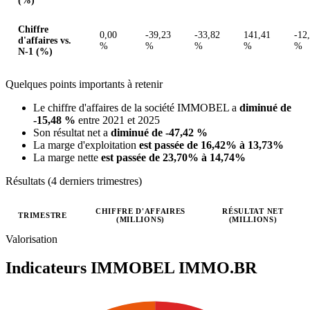
(%)
Chiffre
0,00
-39,23
-33,82
141,41
-12
d'affaires vs.
%
%
%
%
%
N-1 (%)
Quelques points importants à retenir
Le chiffre d'affaires de la société IMMOBEL a
diminué de
-15,48 %
entre 2021 et 2025
Son résultat net a
diminué de -47,42 %
La marge d'exploitation
est passée de 16,42% à 13,73%
La marge nette
est passée de 23,70% à 14,74%
Résultats (4 derniers trimestres)
CHIFFRE D'AFFAIRES
RÉSULTAT NET
TRIMESTRE
(MILLIONS)
(MILLIONS)
Valeurs trimestrielles en millions (euro)
Valorisation
Indicateurs IMMOBEL
IMMO.BR