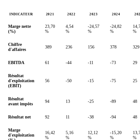
INDICATEUR
2021
2022
2023
2024
20
Valeurs en millions (euro)
Marge nette
23,70
4,54
-24,57
-24,82
14,
(%)
%
%
%
%
%
Chiffre
389
236
156
378
329
d'affaires
EBITDA
61
-44
-11
-73
29
Résultat
d'exploitation
56
-50
-15
-75
25
(EBIT)
Résultat
94
13
-25
-89
48
avant impôts
Résultat net
92
11
-38
-94
48
Marge
16,42
5,16
12,12
-15,20
13,
d'exploitation
%
%
%
%
%