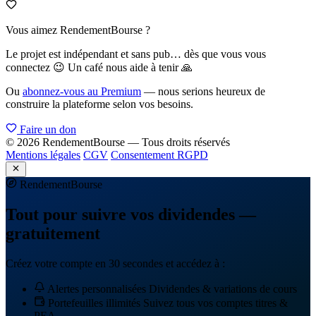
Vous aimez RendementBourse ?
Le projet est indépendant et sans pub… dès que vous vous
connectez 😉 Un café nous aide à tenir 🙏
Ou
abonnez-vous au Premium
— nous serions heureux de
construire la plateforme selon vos besoins.
Faire un don
© 2026 RendementBourse — Tous droits réservés
Mentions légales
CGV
Consentement RGPD
Rendement
Bourse
Tout pour suivre vos dividendes —
gratuitement
Créez votre compte en 30 secondes et accédez à :
Alertes personnalisées
Dividendes & variations de cours
Portefeuilles illimités
Suivez tous vos comptes titres &
PEA