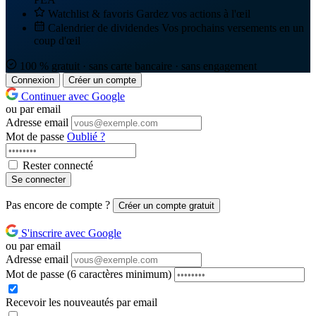
Watchlist & favoris
Gardez vos actions à l'œil
Calendrier de dividendes
Vos prochains versements en un
coup d'œil
100 % gratuit · sans carte bancaire · sans engagement
Connexion
Créer un compte
Continuer avec Google
ou par email
Adresse email
Mot de passe
Oublié ?
Rester connecté
Se connecter
Pas encore de compte ?
Créer un compte gratuit
S'inscrire avec Google
ou par email
Adresse email
Mot de passe
(6 caractères minimum)
Recevoir les nouveautés par email