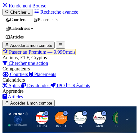
Rendement
Bourse
Recherche avancée
Chercher…
Courtiers
Placements
Calendriers
Articles
Accéder à mon compte
Passer au Premium —
9.99€/mois
Actions, ETF, Cryptos
Chercher une action
Comparateurs
Courtiers
Placements
Calendriers
Splits
Dividendes
IPO
Résultats
Apprendre
Articles
Accéder à mon compte
Le Radar
T
H
R
A
F
20 SIGNAUX
TTE.PA
RMS.PA
RS
AGCO
FCFS
MC