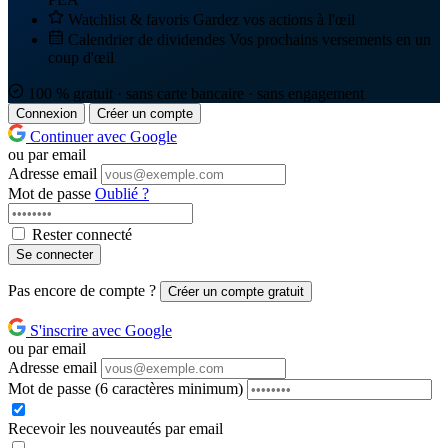
Watchlist & favoris
Gardez vos actions à l'œil
Calendrier de dividendes
Vos prochains versements en un
coup d'œil
100 % gratuit · sans carte bancaire · sans engagement
Connexion
Créer un compte
Continuer avec Google
ou par email
Adresse email
Mot de passe
Oublié ?
Rester connecté
Se connecter
Pas encore de compte ?
Créer un compte gratuit
S'inscrire avec Google
ou par email
Adresse email
Mot de passe
(6 caractères minimum)
Recevoir les nouveautés par email