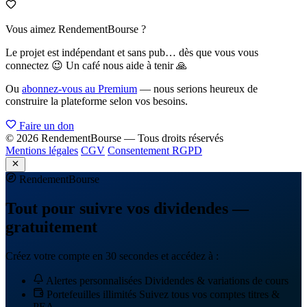
Vous aimez RendementBourse ?
Le projet est indépendant et sans pub… dès que vous vous
connectez 😉 Un café nous aide à tenir 🙏
Ou
abonnez-vous au Premium
— nous serions heureux de
construire la plateforme selon vos besoins.
Faire un don
© 2026 RendementBourse — Tous droits réservés
Mentions légales
CGV
Consentement RGPD
Rendement
Bourse
Tout pour suivre vos dividendes —
gratuitement
Créez votre compte en 30 secondes et accédez à :
Alertes personnalisées
Dividendes & variations de cours
Portefeuilles illimités
Suivez tous vos comptes titres &
PEA