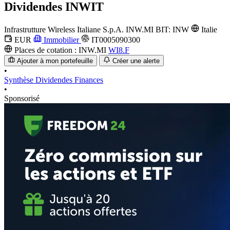
Dividendes
INWIT
Infrastrutture Wireless Italiane S.p.A.
INW.MI
BIT: INW
Italie
EUR
Immobilier
IT0005090300
Places de cotation :
INW.MI
WI8.F
Ajouter à mon portefeuille
Créer une alerte
•
Synthèse
Dividendes
Finances
•
Sponsorisé