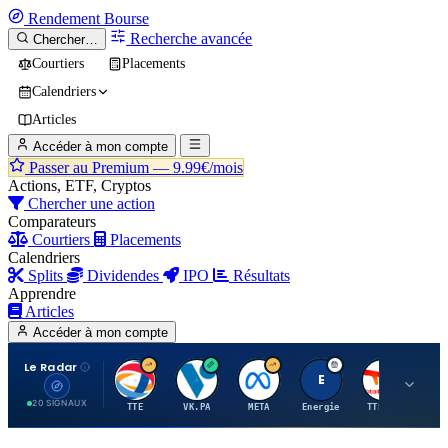
Rendement
Bourse
Recherche avancée
Chercher…
Courtiers
Placements
Calendriers
Articles
Accéder à mon compte
Passer au Premium —
9.99€/mois
Actions, ETF, Cryptos
Chercher une action
Comparateurs
Courtiers
Placements
Calendriers
Splits
Dividendes
IPO
Résultats
Apprendre
Articles
Accéder à mon compte
Le Radar
T
V
M
E
T
20 SIGNAUX
TTE
VK.PA
META
Energie
TTE.PA
RMS