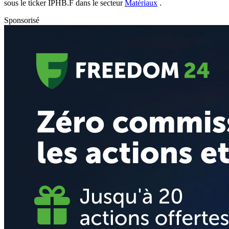
sous le ticker
IPHB.F
dans le secteur
Matériaux
.
Sponsorisé