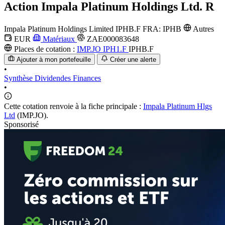
Action
Impala Platinum Holdings Ltd. R
Impala Platinum Holdings Limited
IPHB.F
FRA: IPHB
Autres
EUR
Matériaux
ZAE000083648
Places de cotation :
IMP.JO
IPH1.F
IPHB.F
Ajouter à mon portefeuille
Créer une alerte
•
Synthèse
Dividendes
Finances
•
Cette cotation renvoie à la fiche principale :
Impala Platinum Hlgs
Ltd
(IMP.JO).
Sponsorisé