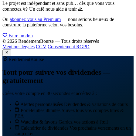
Le projet est indépendant et sans pub… dès que vous vous
connectez 😉 Un café nous aide à tenir 🙏
Ou
abonnez-vous au Premium
— nous serions heureux de
construire la plateforme selon vos besoins.
Faire un don
© 2026 RendementBourse — Tous droits réservés
Mentions légales
CGV
Consentement RGPD
Rendement
Bourse
Tout pour suivre vos dividendes —
gratuitement
Créez votre compte en 30 secondes et accédez à :
Alertes personnalisées
Dividendes & variations de cours
Portefeuilles illimités
Suivez tous vos comptes titres &
PEA
Watchlist & favoris
Gardez vos actions à l'œil
Calendrier de dividendes
Vos prochains versements en un
coup d'œil