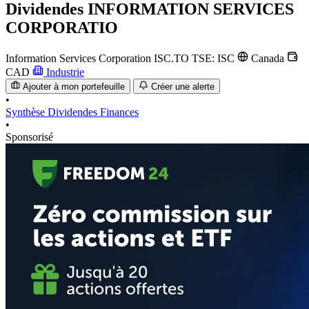
Dividendes
INFORMATION SERVICES
CORPORATIO
Information Services Corporation
ISC.TO
TSE: ISC
Canada
CAD
Industrie
Ajouter à mon portefeuille
Créer une alerte
•
Synthèse
Dividendes
Finances
•
Sponsorisé