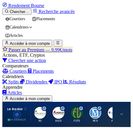
Rendement
Bourse
Recherche avancée
Chercher…
Courtiers
Placements
Calendriers
Articles
Accéder à mon compte
Passer au Premium —
9.99€/mois
Actions, ETF, Cryptos
Chercher une action
Comparateurs
Courtiers
Placements
Calendriers
Splits
Dividendes
IPO
Résultats
Apprendre
Articles
Accéder à mon compte
Le Radar
R
A
F
M
A
20 SIGNAUX
RS
AGCO
FCFS
MCO
AIT
LL