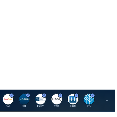
J
J
P
O
H
H
U
JAN
JBL
PSHZF
OXSQ
HRZN
HIW
UMH