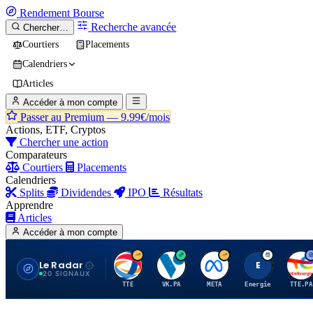
Rendement
Bourse
Recherche avancée
Chercher…
Courtiers
Placements
Calendriers
Articles
Accéder à mon compte
Passer au Premium —
9.99€/mois
Actions, ETF, Cryptos
Chercher une action
Comparateurs
Courtiers
Placements
Calendriers
Splits
Dividendes
IPO
Résultats
Apprendre
Articles
Accéder à mon compte
Le Radar
T
V
M
E
T
20 SIGNAUX
TTE
VK.PA
META
Energie
TTE.PA