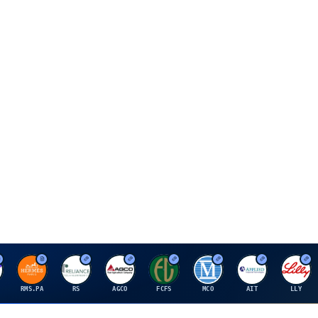
H
R
A
F
M
A
E
RMS.PA
RS
AGCO
FCFS
MCO
AIT
LLY