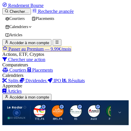
Rendement
Bourse
Recherche avancée
Chercher…
Courtiers
Placements
Calendriers
Articles
Accéder à mon compte
Passer au Premium —
9.99€/mois
Actions, ETF, Cryptos
Chercher une action
Comparateurs
Courtiers
Placements
Calendriers
Splits
Dividendes
IPO
Résultats
Apprendre
Articles
Accéder à mon compte
Le Radar
T
H
R
A
F
20 SIGNAUX
TTE.PA
RMS.PA
RS
AGCO
FCFS
MC