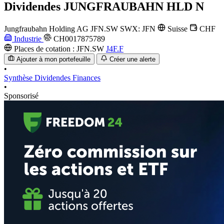
Dividendes
JUNGFRAUBAHN HLD N
Jungfraubahn Holding AG
JFN.SW
SWX: JFN
Suisse
CHF
Industrie
CH0017875789
Places de cotation :
JFN.SW
J4F.F
Ajouter à mon portefeuille
Créer une alerte
•
Synthèse
Dividendes
Finances
•
Sponsorisé