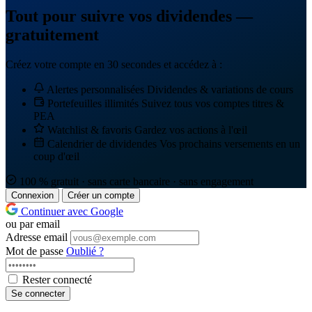
Tout pour suivre vos dividendes —
gratuitement
Créez votre compte en 30 secondes et accédez à :
Alertes personnalisées
Dividendes & variations de cours
Portefeuilles illimités
Suivez tous vos comptes titres &
PEA
Watchlist & favoris
Gardez vos actions à l'œil
Calendrier de dividendes
Vos prochains versements en un
coup d'œil
100 % gratuit · sans carte bancaire · sans engagement
Connexion
Créer un compte
Continuer avec Google
ou par email
Adresse email
Mot de passe
Oublié ?
Rester connecté
Se connecter