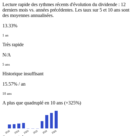
Lecture rapide des rythmes récents d'évolution du dividende : 12
derniers mois vs. années précédentes. Les taux sur 5 et 10 ans sont
des moyennes annualisées.
13.33%
1 an
Très rapide
N/A
5 ans
Historique insuffisant
15.57% / an
10 ans
A plus que quadruplé en 10 ans (+325%)
2016
2020
2024
2018
2022
2026