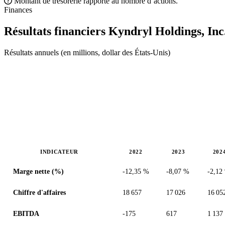
Montant de trésorerie rapporté au nombre d’actions.
Finances
Résultats financiers Kyndryl Holdings, Inc
Résultats annuels (en millions, dollar des États-Unis)
INDICATEUR
2022
2023
202
Valeurs en millions (dollar des États-Unis)
Marge nette (%)
-12,35 %
-8,07 %
-2,12
Chiffre d'affaires
18 657
17 026
16 05
EBITDA
-175
617
1 137