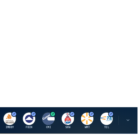
I
F
C
S
W
M
IMBBY
FBIN
CMI
SHW
WMT
TEL
MAU.PA