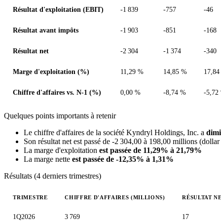
Résultat d'exploitation (EBIT)
-1 839
-757
-46
Résultat avant impôts
-1 903
-851
-168
Résultat net
-2 304
-1 374
-340
Marge d'exploitation (%)
11,29 %
14,85 %
17,84
Chiffre d'affaires vs. N-1 (%)
0,00 %
-8,74 %
-5,72
Quelques points importants à retenir
Le chiffre d'affaires de la société Kyndryl Holdings, Inc. a
dimi
Son résultat net est passé de -2 304,00 à 198,00 millions (dollar
La marge d'exploitation
est passée de 11,29% à 21,79%
La marge nette
est passée de -12,35% à 1,31%
Résultats (4 derniers trimestres)
TRIMESTRE
CHIFFRE D'AFFAIRES (MILLIONS)
RÉSULTAT NE
Valeurs trimestrielles en millions (dollar des États-Unis)
1Q2026
3 769
17