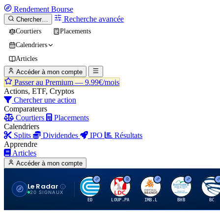
Rendement
Bourse
Recherche avancée
Chercher…
Courtiers
Placements
Calendriers
Articles
Accéder à mon compte
Passer au Premium —
9.99€/mois
Actions, ETF, Cryptos
Chercher une action
Comparateurs
Courtiers
Placements
Calendriers
Splits
Dividendes
IPO
Résultats
Apprendre
Articles
Accéder à mon compte
Le Radar
C
L
I
B
B
20 SIGNAUX
ED
LOUP.PA
IMB.L
BHB
BC