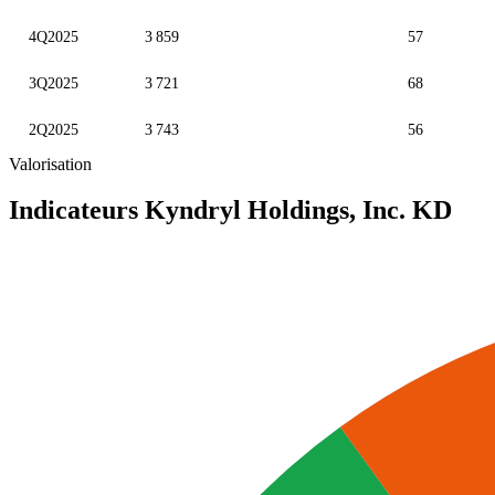
4Q2025
3 859
57
3Q2025
3 721
68
2Q2025
3 743
56
Valorisation
Indicateurs Kyndryl Holdings, Inc.
KD