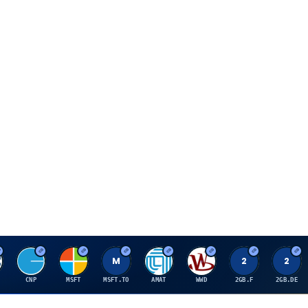
C
M
M
A
W
2
2
CNP
MSFT
MSFT.TO
AMAT
WWD
2GB.F
2GB.DE