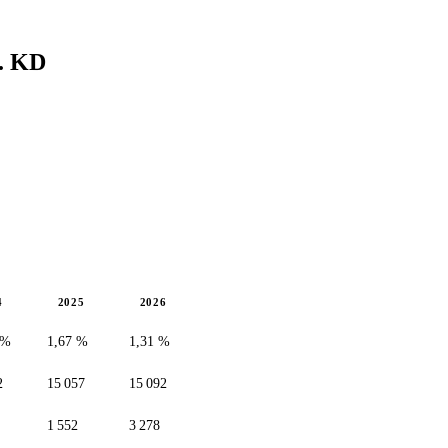
.
KD
4
2025
2026
 %
1,67 %
1,31 %
2
15 057
15 092
1 552
3 278