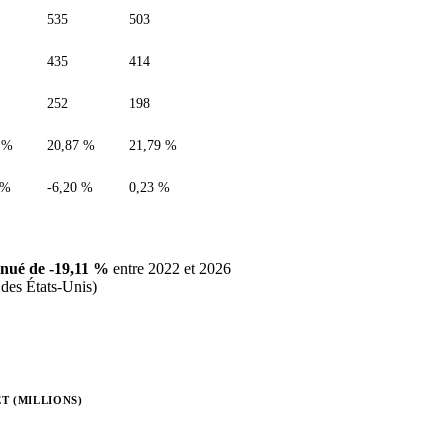
535
503
435
414
252
198
 %
20,87 %
21,79 %
 %
-6,20 %
0,23 %
nué de -19,11 %
entre 2022 et 2026
 des États-Unis)
T (MILLIONS)