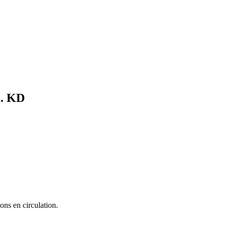
c.
KD
ons en circulation.