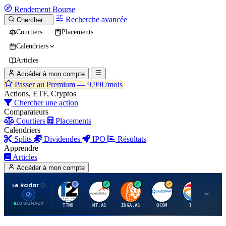
Rendement
Bourse
Recherche avancée
Chercher…
Courtiers
Placements
Calendriers
Articles
Accéder à mon compte
Passer au Premium —
9.99€/mois
Actions, ETF, Cryptos
Chercher une action
Comparateurs
Courtiers
Placements
Calendriers
Splits
Dividendes
IPO
Résultats
Apprendre
Articles
Accéder à mon compte
Le Radar
T
A
I
Q
T
20 SIGNAUX
TTWO
MT.AS
INGA.AS
QCOM
TTE
VK.