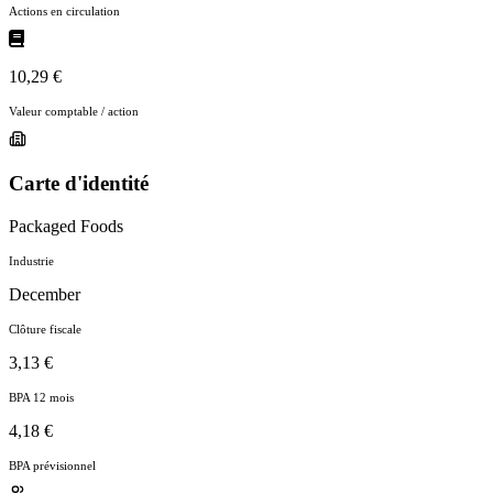
Actions en circulation
10,29 €
Valeur comptable / action
Carte d'identité
Packaged Foods
Industrie
December
Clôture fiscale
3,13 €
BPA 12 mois
4,18 €
BPA prévisionnel