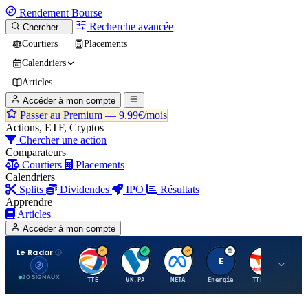
Rendement
Bourse
Recherche avancée
Chercher…
Courtiers
Placements
Calendriers
Articles
Accéder à mon compte
Passer au Premium —
9.99€/mois
Actions, ETF, Cryptos
Chercher une action
Comparateurs
Courtiers
Placements
Calendriers
Splits
Dividendes
IPO
Résultats
Apprendre
Articles
Accéder à mon compte
Le Radar
T
V
M
E
T
20 SIGNAUX
TTE
VK.PA
META
Energie
TTE.PA
RMS