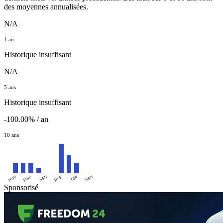
des moyennes annualisées.
N/A
1 an
Historique insuffisant
N/A
5 ans
Historique insuffisant
-100.00% / an
10 ans
2016
2020
2024
2018
2022
2026
Sponsorisé