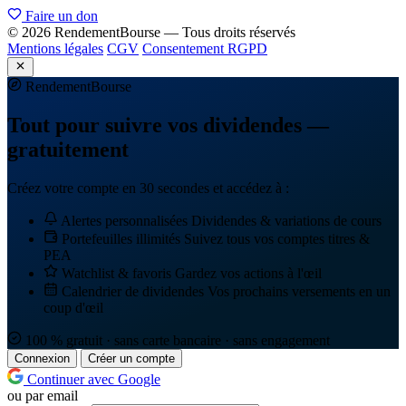
Faire un don
© 2026 RendementBourse — Tous droits réservés
Mentions légales
CGV
Consentement RGPD
Rendement
Bourse
Tout pour suivre vos dividendes —
gratuitement
Créez votre compte en 30 secondes et accédez à :
Alertes personnalisées
Dividendes & variations de cours
Portefeuilles illimités
Suivez tous vos comptes titres &
PEA
Watchlist & favoris
Gardez vos actions à l'œil
Calendrier de dividendes
Vos prochains versements en un
coup d'œil
100 % gratuit · sans carte bancaire · sans engagement
Connexion
Créer un compte
Continuer avec Google
ou par email