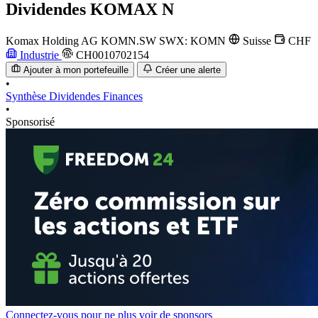
Dividendes
KOMAX N
Komax Holding AG
KOMN.SW
SWX: KOMN
Suisse
CHF
Industrie
CH0010702154
Ajouter à mon portefeuille
Créer une alerte
•
Synthèse
Dividendes
Finances
•
Sponsorisé
Connectez-vous pour ne plus voir de sponsors