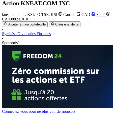
Action
KNEAT.COM INC
kneat.com, inc.
KSI.TO
TSE: KSI
Canada
CAD
Santé
CA4988241010
Ajouter à mon portefeuille
Créer une alerte
•
Synthèse
Dividendes
Finances
•
Sponsorisé
Connectez-vous pour ne plus voir de sponsors