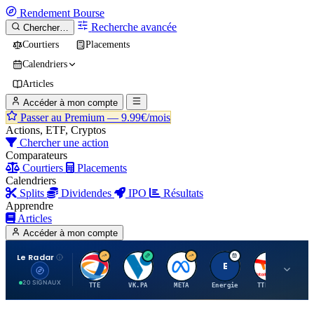
Rendement
Bourse
Recherche avancée
Chercher…
Courtiers
Placements
Calendriers
Articles
Accéder à mon compte
Passer au Premium —
9.99€/mois
Actions, ETF, Cryptos
Chercher une action
Comparateurs
Courtiers
Placements
Calendriers
Splits
Dividendes
IPO
Résultats
Apprendre
Articles
Accéder à mon compte
Le Radar
T
V
M
E
T
20 SIGNAUX
TTE
VK.PA
META
Energie
TTE.PA
RMS