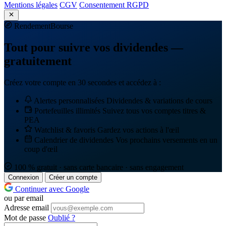
Mentions légales
CGV
Consentement RGPD
Rendement
Bourse
Tout pour suivre vos dividendes —
gratuitement
Créez votre compte en 30 secondes et accédez à :
Alertes personnalisées
Dividendes & variations de cours
Portefeuilles illimités
Suivez tous vos comptes titres &
PEA
Watchlist & favoris
Gardez vos actions à l'œil
Calendrier de dividendes
Vos prochains versements en un
coup d'œil
100 % gratuit · sans carte bancaire · sans engagement
Connexion
Créer un compte
Continuer avec Google
ou par email
Adresse email
Mot de passe
Oublié ?