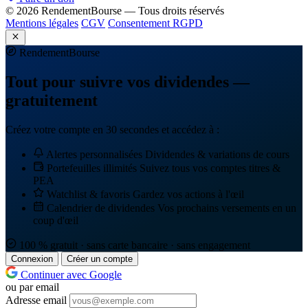
© 2026 RendementBourse — Tous droits réservés
Mentions légales
CGV
Consentement RGPD
Rendement
Bourse
Tout pour suivre vos dividendes —
gratuitement
Créez votre compte en 30 secondes et accédez à :
Alertes personnalisées
Dividendes & variations de cours
Portefeuilles illimités
Suivez tous vos comptes titres &
PEA
Watchlist & favoris
Gardez vos actions à l'œil
Calendrier de dividendes
Vos prochains versements en un
coup d'œil
100 % gratuit · sans carte bancaire · sans engagement
Connexion
Créer un compte
Continuer avec Google
ou par email
Adresse email