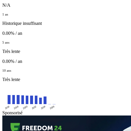
N/A
1 an
Historique insuffisant
0.00% / an
5 ans
Très lente
0.00% / an
10 ans
Très lente
2016
2020
2024
2018
2022
2026
Sponsorisé