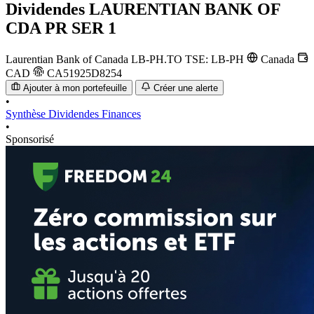
Dividendes
LAURENTIAN BANK OF
CDA PR SER 1
Laurentian Bank of Canada
LB-PH.TO
TSE: LB-PH
Canada
CAD
CA51925D8254
Ajouter à mon portefeuille
Créer une alerte
•
Synthèse
Dividendes
Finances
•
Sponsorisé