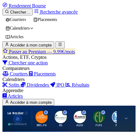
Rendement
Bourse
Recherche avancée
Chercher…
Courtiers
Placements
Calendriers
Articles
Accéder à mon compte
Passer au Premium —
9.99€/mois
Actions, ETF, Cryptos
Chercher une action
Comparateurs
Courtiers
Placements
Calendriers
Splits
Dividendes
IPO
Résultats
Apprendre
Articles
Accéder à mon compte
Le Radar
H
R
A
F
M
20 SIGNAUX
RMS.PA
RS
AGCO
FCFS
MCO
AI