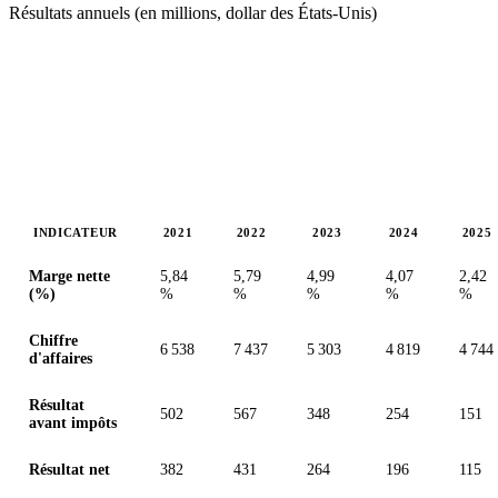
Résultats annuels (en millions, dollar des États-Unis)
INDICATEUR
2021
2022
2023
2024
2025
Valeurs en millions (dollar des États-Unis)
Marge nette
5,84
5,79
4,99
4,07
2,42
(%)
%
%
%
%
%
Chiffre
6 538
7 437
5 303
4 819
4 744
d'affaires
Résultat
502
567
348
254
151
avant impôts
Résultat net
382
431
264
196
115