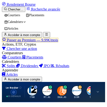
Rendement
Bourse
Recherche avancée
Chercher…
Courtiers
Placements
Calendriers
Articles
Accéder à mon compte
Passer au Premium —
9.99€/mois
Actions, ETF, Cryptos
Chercher une action
Comparateurs
Courtiers
Placements
Calendriers
Splits
Dividendes
IPO
Résultats
Apprendre
Articles
Accéder à mon compte
Le Radar
T
A
I
Q
T
20 SIGNAUX
TTWO
MT.AS
INGA.AS
QCOM
TTE
VK.