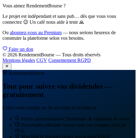
Vous aimez RendementBourse ?
Le projet est indépendant et sans pub… dès que vous vous
connectez 😉 Un café nous aide à tenir 🙏
Ou
abonnez-vous au Premium
— nous serions heureux de
construire la plateforme selon vos besoins.
Faire un don
© 2026 RendementBourse — Tous droits réservés
Mentions légales
CGV
Consentement RGPD
Rendement
Bourse
Tout pour suivre vos dividendes —
gratuitement
Créez votre compte en 30 secondes et accédez à :
Alertes personnalisées
Dividendes & variations de cours
Portefeuilles illimités
Suivez tous vos comptes titres &
PEA
Watchlist & favoris
Gardez vos actions à l'œil