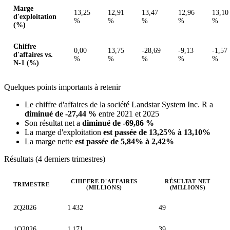
Marge
13,25
12,91
13,47
12,96
13,10
d'exploitation
%
%
%
%
%
(%)
Chiffre
0,00
13,75
-28,69
-9,13
-1,57
d'affaires vs.
%
%
%
%
%
N-1 (%)
Quelques points importants à retenir
Le chiffre d'affaires de la société Landstar System Inc. R a
diminué de -27,44 %
entre 2021 et 2025
Son résultat net a
diminué de -69,86 %
La marge d'exploitation
est passée de 13,25% à 13,10%
La marge nette
est passée de 5,84% à 2,42%
Résultats (4 derniers trimestres)
CHIFFRE D'AFFAIRES
RÉSULTAT NET
TRIMESTRE
(MILLIONS)
(MILLIONS)
Valeurs trimestrielles en millions (dollar des États-Unis)
2Q2026
1 432
49
1Q2026
1 171
39