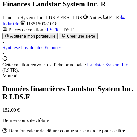
Finances
Landstar System Inc. R
Landstar System, Inc.
LDS.F
FRA: LDS
Autres
EUR
Industrie
US5150981018
Places de cotation :
LSTR
LDS.F
Ajouter à mon portefeuille
Créer une alerte
•
Synthèse
Dividendes
Finances
•
Cette cotation renvoie à la fiche principale :
Landstar System, Inc.
(LSTR).
Marché
Données financières Landstar System Inc.
R
LDS.F
152,00 €
Dernier cours de clôture
Dernière valeur de clôture connue sur le marché pour ce titre.