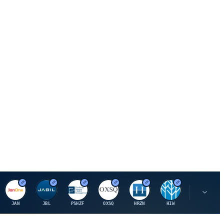
J
J
P
O
H
H
U
JAN
JBL
PSHZF
OXSQ
HRZN
HIW
UMH