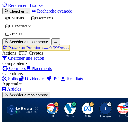
Rendement
Bourse
Recherche avancée
Chercher…
Courtiers
Placements
Calendriers
Articles
Accéder à mon compte
Passer au Premium —
9.99€/mois
Actions, ETF, Cryptos
Chercher une action
Comparateurs
Courtiers
Placements
Calendriers
Splits
Dividendes
IPO
Résultats
Apprendre
Articles
Accéder à mon compte
Le Radar
T
V
M
E
T
20 SIGNAUX
TTE
VK.PA
META
Energie
TTE.PA