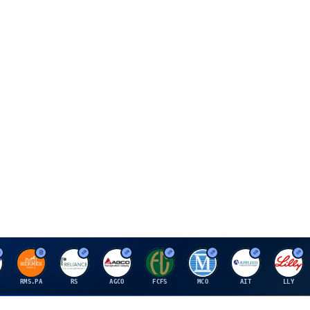
H
R
A
F
M
A
E
RMS.PA
RS
AGCO
FCFS
MCO
AIT
LLY