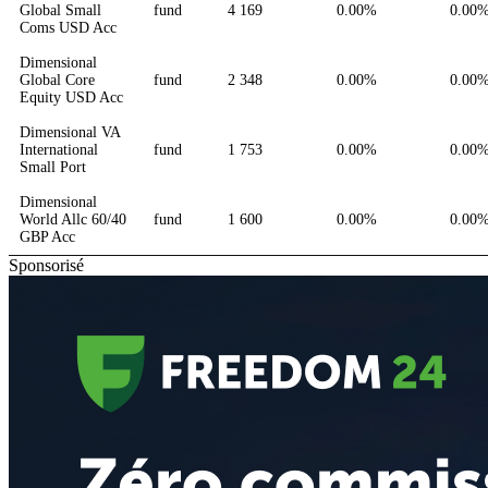
Global Small
fund
4 169
0.00%
0.00
Coms USD Acc
Dimensional
Global Core
fund
2 348
0.00%
0.00
Equity USD Acc
Dimensional VA
International
fund
1 753
0.00%
0.00
Small Port
Dimensional
World Allc 60/40
fund
1 600
0.00%
0.00
GBP Acc
Sponsorisé