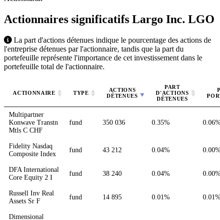
Actionnaires significatifs Largo Inc.
LGO
La part d'actions détenues indique le pourcentage des actions de
l'entreprise détenues par l'actionnaire, tandis que la part du
portefeuille représente l'importance de cet investissement dans le
portefeuille total de l'actionnaire.
PART
ACTIONS
ACTIONNAIRE
TYPE
D'ACTIONS
DÉTENUES
POR
DÉTENUES
Multipartner
Konwave Transtn
fund
350 036
0.35%
0.06
Mtls C CHF
Fidelity Nasdaq
fund
43 212
0.04%
0.00
Composite Index
DFA International
fund
38 240
0.04%
0.00
Core Equity 2 I
Russell Inv Real
fund
14 895
0.01%
0.01
Assets Sr F
Dimensional