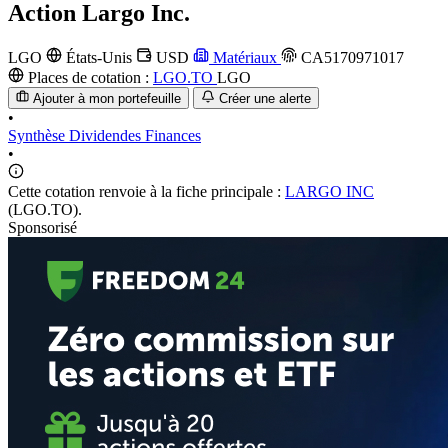
Action
Largo Inc.
LGO
États-Unis
USD
Matériaux
CA5170971017
Places de cotation :
LGO.TO
LGO
Ajouter à mon portefeuille
Créer une alerte
•
Synthèse
Dividendes
Finances
•
Cette cotation renvoie à la fiche principale :
LARGO INC
(LGO.TO).
Sponsorisé