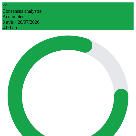
Consensus analystes
Accumuler
3 avis · 28/07/2026
4.00
/ 5