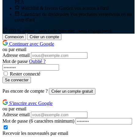
PEA
Watchlist & favoris
Gardez vos actions à l'œil
Calendrier de dividendes
Vos prochains versements en un
coup d'œil
100 % gratuit · sans carte bancaire · sans engagement
Connexion
Créer un compte
Continuer avec Google
ou par email
Adresse email
Mot de passe
Oublié ?
Rester connecté
Se connecter
Pas encore de compte ?
Créer un compte gratuit
S'inscrire avec Google
ou par email
Adresse email
Mot de passe
(6 caractères minimum)
Recevoir les nouveautés par email