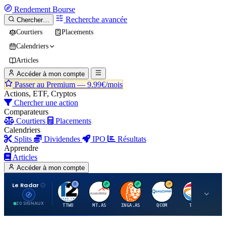
Rendement
Bourse
Recherche avancée
Chercher…
Courtiers
Placements
Calendriers
Articles
Accéder à mon compte
Passer au Premium —
9.99€/mois
Actions, ETF, Cryptos
Chercher une action
Comparateurs
Courtiers
Placements
Calendriers
Splits
Dividendes
IPO
Résultats
Apprendre
Articles
Accéder à mon compte
Le Radar
T
A
I
Q
T
20 SIGNAUX
TTWO
MT.AS
INGA.AS
QCOM
TTE
VK.