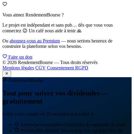
Vous aimez RendementBourse ?
Le projet est indépendant et sans pub… dès que vous vous
connectez 😉 Un café nous aide à tenir 🙏
Ou
abonnez-vous au Premium
— nous serions heureux de
construire la plateforme selon vos besoins.
Faire un don
© 2026 RendementBourse — Tous droits réservés
Mentions légales
CGV
Consentement RGPD
Rendement
Bourse
Tout pour suivre vos dividendes —
gratuitement
Créez votre compte en 30 secondes et accédez à :
Alertes personnalisées
Dividendes & variations de cours
Portefeuilles illimités
Suivez tous vos comptes titres &