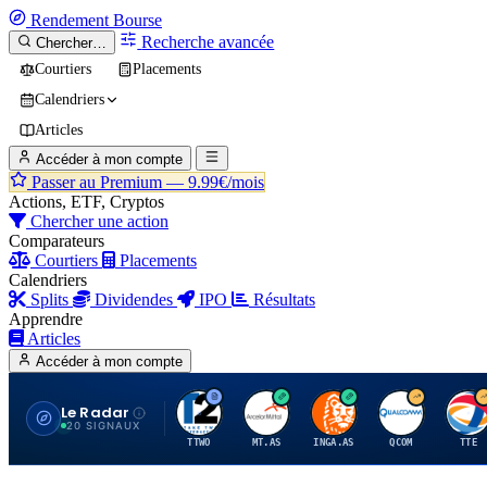
Rendement
Bourse
Recherche avancée
Chercher…
Courtiers
Placements
Calendriers
Articles
Accéder à mon compte
Passer au Premium —
9.99€/mois
Actions, ETF, Cryptos
Chercher une action
Comparateurs
Courtiers
Placements
Calendriers
Splits
Dividendes
IPO
Résultats
Apprendre
Articles
Accéder à mon compte
Le Radar
T
A
I
Q
T
20 SIGNAUX
TTWO
MT.AS
INGA.AS
QCOM
TTE