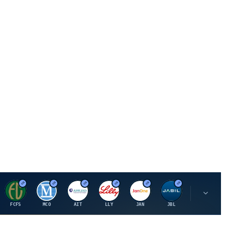
F
M
A
E
J
J
P
FCFS
MCO
AIT
LLY
JAN
JBL
PSHZF