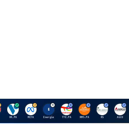
V
M
E
T
H
R
A
VK.PA
META
Energie
TTE.PA
RMS.PA
RS
AGCO