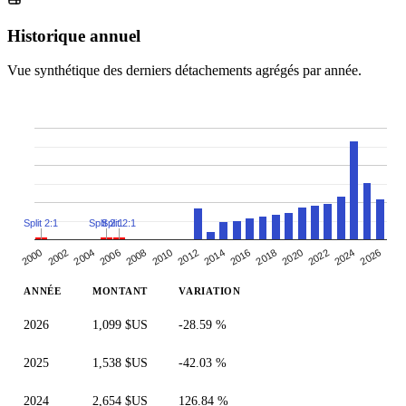
Historique annuel
Vue synthétique des derniers détachements agrégés par année.
Split 2:1
Split 2:1
Split 2:1
2000
2010
2020
2006
2016
2026
2002
2012
2022
2008
2018
2004
2014
2024
ANNÉE
MONTANT
VARIATION
2026
1,099 $US
-28.59 %
2025
1,538 $US
-42.03 %
2024
2,654 $US
126.84 %