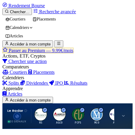
Rendement
Bourse
Recherche avancée
Chercher…
Courtiers
Placements
Calendriers
Articles
Accéder à mon compte
Passer au Premium —
9.99€/mois
Actions, ETF, Cryptos
Chercher une action
Comparateurs
Courtiers
Placements
Calendriers
Splits
Dividendes
IPO
Résultats
Apprendre
Articles
Accéder à mon compte
Le Radar
R
A
F
M
A
20 SIGNAUX
RS
AGCO
FCFS
MCO
AIT
LL