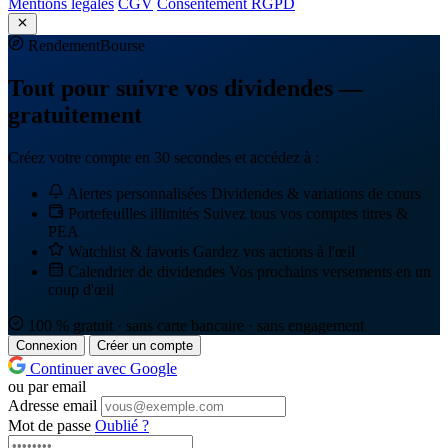
Mentions légales
CGV
Consentement RGPD
Rendement
Bourse
Tout pour suivre vos dividendes —
gratuitement
Créez votre compte en 30 secondes et accédez à :
Alertes personnalisées
Dividendes & variations de cours
Portefeuilles illimités
Suivez tous vos comptes titres &
PEA
Watchlist & favoris
Gardez vos actions à l'œil
Calendrier de dividendes
Vos prochains versements en un
coup d'œil
100 % gratuit · sans carte bancaire · sans engagement
Connexion
Créer un compte
Continuer avec Google
ou par email
Adresse email
Mot de passe
Oublié ?