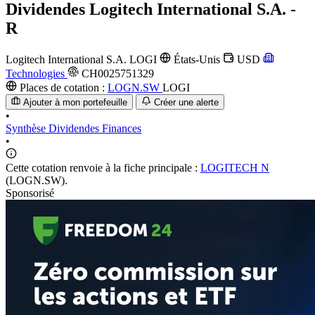
Dividendes
Logitech International S.A. -
R
Logitech International S.A.
LOGI
États-Unis
USD
Technologies
CH0025751329
Places de cotation :
LOGN.SW
LOGI
Ajouter à mon portefeuille
Créer une alerte
•
Synthèse
Dividendes
Finances
•
Cette cotation renvoie à la fiche principale :
LOGITECH N
(LOGN.SW).
Sponsorisé