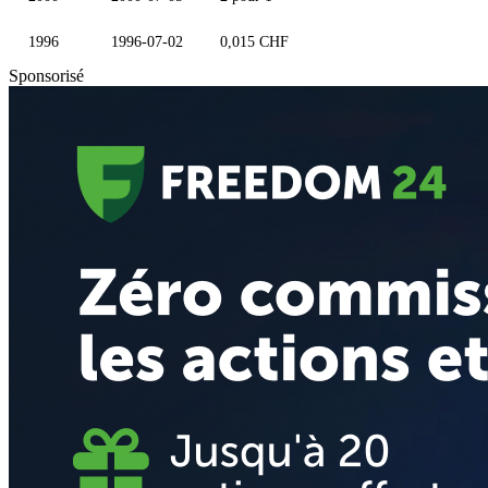
1996
1996-07-02
0,015 CHF
Sponsorisé