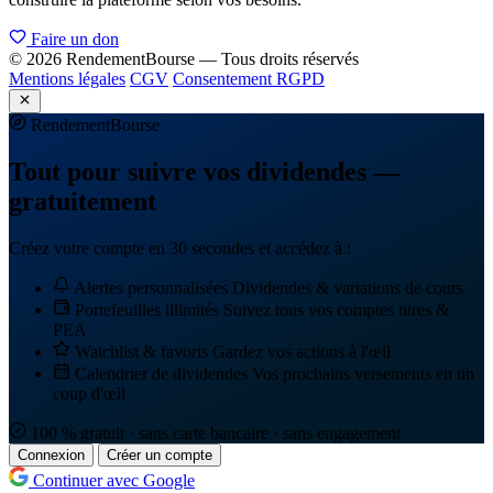
Faire un don
© 2026 RendementBourse — Tous droits réservés
Mentions légales
CGV
Consentement RGPD
Rendement
Bourse
Tout pour suivre vos dividendes —
gratuitement
Créez votre compte en 30 secondes et accédez à :
Alertes personnalisées
Dividendes & variations de cours
Portefeuilles illimités
Suivez tous vos comptes titres &
PEA
Watchlist & favoris
Gardez vos actions à l'œil
Calendrier de dividendes
Vos prochains versements en un
coup d'œil
100 % gratuit · sans carte bancaire · sans engagement
Connexion
Créer un compte
Continuer avec Google