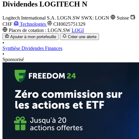
Dividendes
LOGITECH N
Logitech International S.A.
LOGN.SW
SWX: LOGN
Suisse
CHF
Technologies
CH0025751329
Places de cotation :
LOGN.SW
LOGI
Ajouter à mon portefeuille
Créer une alerte
•
Synthèse
Dividendes
Finances
•
Sponsorisé