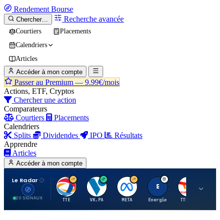
Rendement
Bourse
Recherche avancée
Chercher…
Courtiers
Placements
Calendriers
Articles
Accéder à mon compte
Passer au Premium —
9.99€/mois
Actions, ETF, Cryptos
Chercher une action
Comparateurs
Courtiers
Placements
Calendriers
Splits
Dividendes
IPO
Résultats
Apprendre
Articles
Accéder à mon compte
Le Radar
T
V
M
E
T
20 SIGNAUX
TTE
VK.PA
META
Energie
TTE.PA
RMS