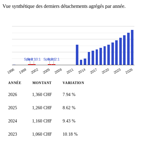
Vue synthétique des derniers détachements agrégés par année.
Split 2:1
Split 10:1
Split 2:1
Split 2:1
2005
2008
2011
2014
2017
2020
2023
2026
1996
1999
2002
ANNÉE
MONTANT
VARIATION
2026
1,360 CHF
7.94 %
2025
1,260 CHF
8.62 %
2024
1,160 CHF
9.43 %
2023
1,060 CHF
10.18 %