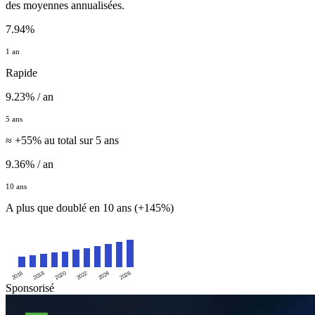
des moyennes annualisées.
7.94%
1 an
Rapide
9.23% / an
5 ans
≈ +55% au total sur 5 ans
9.36% / an
10 ans
A plus que doublé en 10 ans (+145%)
2016
2020
2024
2018
2022
2026
Sponsorisé