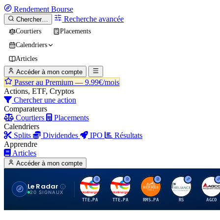
Rendement
Bourse
Recherche avancée
Chercher…
Courtiers
Placements
Calendriers
Articles
Accéder à mon compte
Passer au Premium —
9.99€/mois
Actions, ETF, Cryptos
Chercher une action
Comparateurs
Courtiers
Placements
Calendriers
Splits
Dividendes
IPO
Résultats
Apprendre
Articles
Accéder à mon compte
Le Radar
T
T
H
R
A
20 SIGNAUX
TTE.PA
TTE.PA
RMS.PA
RS
AGCO