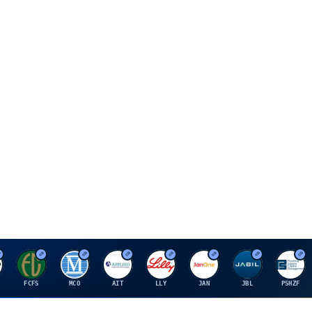
F
M
A
E
J
J
P
FCFS
MCO
AIT
LLY
JAN
JBL
PSHZF