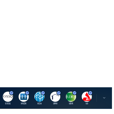
O
H
H
U
U
S
S
OXSQ
HRZN
HIW
UMH
UDR
SO
SWX