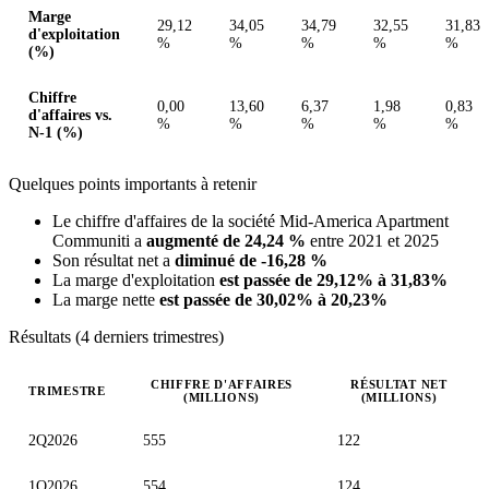
Marge
29,12
34,05
34,79
32,55
31,83
d'exploitation
%
%
%
%
%
(%)
Chiffre
0,00
13,60
6,37
1,98
0,83
d'affaires vs.
%
%
%
%
%
N-1 (%)
Quelques points importants à retenir
Le chiffre d'affaires de la société Mid-America Apartment
Communiti a
augmenté de 24,24 %
entre 2021 et 2025
Son résultat net a
diminué de -16,28 %
La marge d'exploitation
est passée de 29,12% à 31,83%
La marge nette
est passée de 30,02% à 20,23%
Résultats (4 derniers trimestres)
CHIFFRE D'AFFAIRES
RÉSULTAT NET
TRIMESTRE
(MILLIONS)
(MILLIONS)
Valeurs trimestrielles en millions (dollar des États-Unis)
2Q2026
555
122
1Q2026
554
124