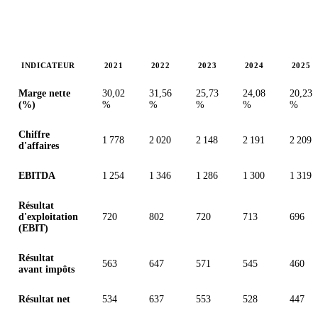
INDICATEUR
2021
2022
2023
2024
2025
Valeurs en millions (dollar des États-Unis)
Marge nette
30,02
31,56
25,73
24,08
20,23
(%)
%
%
%
%
%
Chiffre
1 778
2 020
2 148
2 191
2 209
d'affaires
EBITDA
1 254
1 346
1 286
1 300
1 319
Résultat
d'exploitation
720
802
720
713
696
(EBIT)
Résultat
563
647
571
545
460
avant impôts
Résultat net
534
637
553
528
447