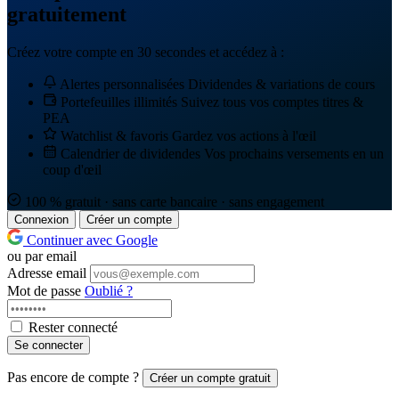
gratuitement
Créez votre compte en 30 secondes et accédez à :
Alertes personnalisées
Dividendes & variations de cours
Portefeuilles illimités
Suivez tous vos comptes titres &
PEA
Watchlist & favoris
Gardez vos actions à l'œil
Calendrier de dividendes
Vos prochains versements en un
coup d'œil
100 % gratuit · sans carte bancaire · sans engagement
Connexion
Créer un compte
Continuer avec Google
ou par email
Adresse email
Mot de passe
Oublié ?
Rester connecté
Se connecter
Pas encore de compte ?
Créer un compte gratuit