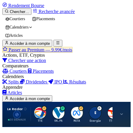
Rendement
Bourse
Recherche avancée
Chercher…
Courtiers
Placements
Calendriers
Articles
Accéder à mon compte
Passer au Premium —
9.99€/mois
Actions, ETF, Cryptos
Chercher une action
Comparateurs
Courtiers
Placements
Calendriers
Splits
Dividendes
IPO
Résultats
Apprendre
Articles
Accéder à mon compte
Le Radar
T
V
M
E
T
20 SIGNAUX
TTE
VK.PA
META
Energie
TTE.PA
RMS