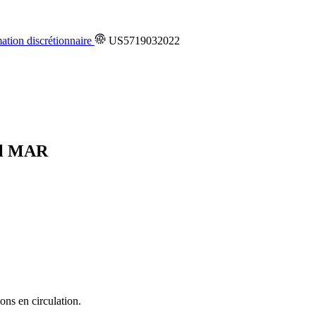
ion discrétionnaire
US5719032022
al
MAR
ons en circulation.