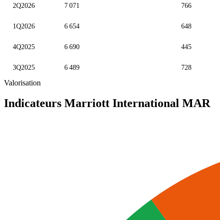
2Q2026
7 071
766
1Q2026
6 654
648
4Q2025
6 690
445
3Q2025
6 489
728
Valorisation
Indicateurs Marriott International
MAR