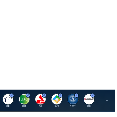
U
U
S
S
S
L
R
UMH
UDR
SO
SWX
SIGI
LNN
ROK