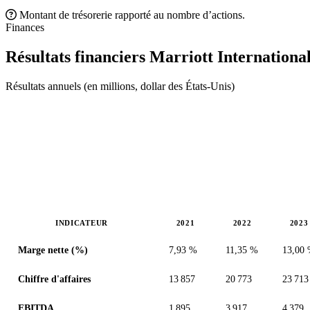
Montant de trésorerie rapporté au nombre d’actions.
Finances
Résultats financiers Marriott Internationa
Résultats annuels (en millions, dollar des États-Unis)
INDICATEUR
2021
2022
2023
Valeurs en millions (dollar des États-Unis)
Marge nette (%)
7,93 %
11,35 %
13,00
Chiffre d'affaires
13 857
20 773
23 713
EBITDA
1 895
3 917
4 379