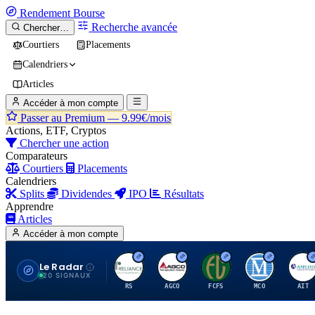
Rendement
Bourse
Recherche avancée
Chercher…
Courtiers
Placements
Calendriers
Articles
Accéder à mon compte
Passer au Premium —
9.99€/mois
Actions, ETF, Cryptos
Chercher une action
Comparateurs
Courtiers
Placements
Calendriers
Splits
Dividendes
IPO
Résultats
Apprendre
Articles
Accéder à mon compte
Le Radar
R
A
F
M
A
20 SIGNAUX
RS
AGCO
FCFS
MCO
AIT