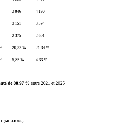
3 846
4 190
3 151
3 394
2 375
2 601
 %
20,32 %
21,34 %
 %
5,85 %
4,33 %
nté de 88,97 %
entre 2021 et 2025
T (MILLIONS)