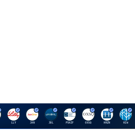
E
J
J
P
O
H
H
LLY
JAN
JBL
PSHZF
OXSQ
HRZN
HIW