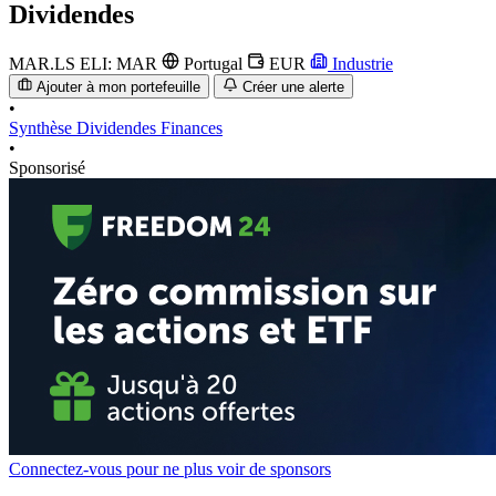
Dividendes
MAR.LS
ELI: MAR
Portugal
EUR
Industrie
Ajouter à mon portefeuille
Créer une alerte
•
Synthèse
Dividendes
Finances
•
Sponsorisé
Connectez-vous pour ne plus voir de sponsors