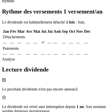
Rythme
Rythme des versements
1 versement/an
Le dividende est habituellement détaché
1 fois
: Juin.
Jan
Fév
Mar
Avr
Mai
Jui
Jui
Aoû
Sep
Oct
Nov
Déc
Détachements
—
—
—
—
—
—
—
—
—
—
—
Paiements
—
—
—
—
—
—
—
—
—
—
—
—
Analyse
Lecture dividende
Le prochain dividende n'est pas encore annoncé.
Le dividende est versé sans interruption depuis
1 an
. Son montant
semble diminuer dernièrement.