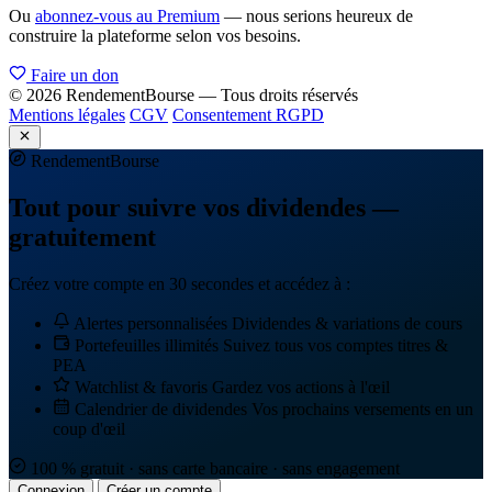
Ou
abonnez-vous au Premium
— nous serions heureux de
construire la plateforme selon vos besoins.
Faire un don
© 2026 RendementBourse — Tous droits réservés
Mentions légales
CGV
Consentement RGPD
Rendement
Bourse
Tout pour suivre vos dividendes —
gratuitement
Créez votre compte en 30 secondes et accédez à :
Alertes personnalisées
Dividendes & variations de cours
Portefeuilles illimités
Suivez tous vos comptes titres &
PEA
Watchlist & favoris
Gardez vos actions à l'œil
Calendrier de dividendes
Vos prochains versements en un
coup d'œil
100 % gratuit · sans carte bancaire · sans engagement
Connexion
Créer un compte