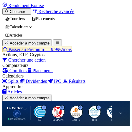
Rendement
Bourse
Recherche avancée
Chercher…
Courtiers
Placements
Calendriers
Articles
Accéder à mon compte
Passer au Premium —
9.99€/mois
Actions, ETF, Cryptos
Chercher une action
Comparateurs
Courtiers
Placements
Calendriers
Splits
Dividendes
IPO
Résultats
Apprendre
Articles
Accéder à mon compte
Le Radar
C
L
I
B
B
20 SIGNAUX
ED
LOUP.PA
IMB.L
BHB
BC
CN