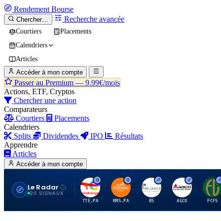
Rendement
Bourse
Recherche avancée
Chercher…
Courtiers
Placements
Calendriers
Articles
Accéder à mon compte
Passer au Premium —
9.99€/mois
Actions, ETF, Cryptos
Chercher une action
Comparateurs
Courtiers
Placements
Calendriers
Splits
Dividendes
IPO
Résultats
Apprendre
Articles
Accéder à mon compte
Le Radar
T
H
R
A
F
20 SIGNAUX
TTE.PA
RMS.PA
RS
AGCO
FCFS