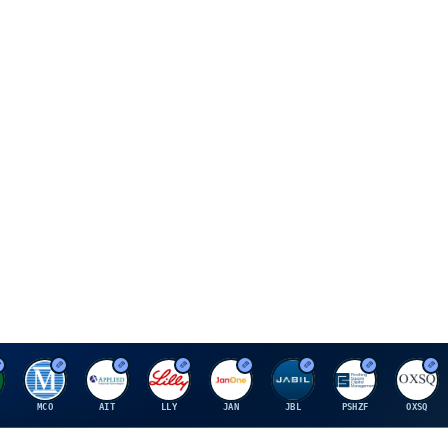
M
A
E
J
J
P
O
MCO
AIT
LLY
JAN
JBL
PSHZF
OXSQ