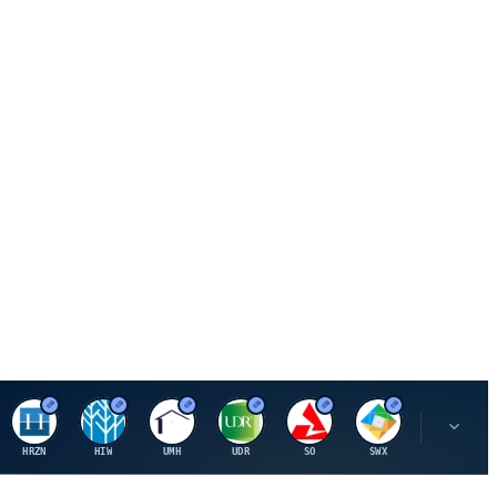
H
H
U
U
S
S
S
HRZN
HIW
UMH
UDR
SO
SWX
SIGI