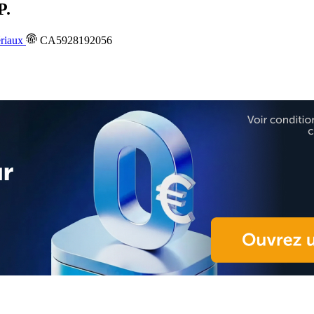
.
riaux
CA5928192056