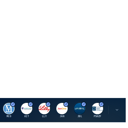
M
A
E
J
J
P
O
MCO
AIT
LLY
JAN
JBL
PSHZF
OXSQ