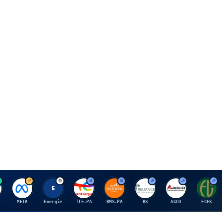
M
E
T
H
R
A
F
META
Energie
TTE.PA
RMS.PA
RS
AGCO
FCFS