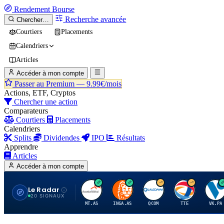
Rendement
Bourse
Recherche avancée
Chercher…
Courtiers
Placements
Calendriers
Articles
Accéder à mon compte
Passer au Premium —
9.99€/mois
Actions, ETF, Cryptos
Chercher une action
Comparateurs
Courtiers
Placements
Calendriers
Splits
Dividendes
IPO
Résultats
Apprendre
Articles
Accéder à mon compte
Le Radar
A
I
Q
T
V
20 SIGNAUX
MT.AS
INGA.AS
QCOM
TTE
VK.PA