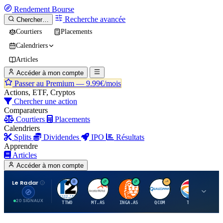
Rendement
Bourse
Recherche avancée
Chercher…
Courtiers
Placements
Calendriers
Articles
Accéder à mon compte
Passer au Premium —
9.99€/mois
Actions, ETF, Cryptos
Chercher une action
Comparateurs
Courtiers
Placements
Calendriers
Splits
Dividendes
IPO
Résultats
Apprendre
Articles
Accéder à mon compte
Le Radar
T
A
I
Q
T
20 SIGNAUX
TTWO
MT.AS
INGA.AS
QCOM
TTE
VK.