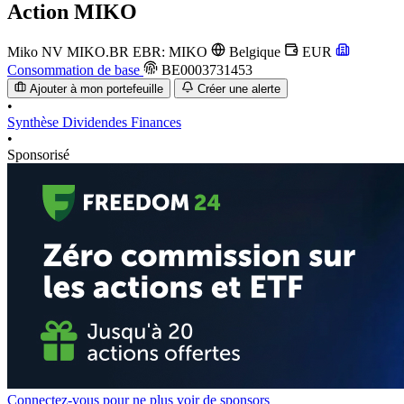
Action
MIKO
Miko NV
MIKO.BR
EBR: MIKO
Belgique
EUR
Consommation de base
BE0003731453
Ajouter à mon portefeuille
Créer une alerte
•
Synthèse
Dividendes
Finances
•
Sponsorisé
Connectez-vous pour ne plus voir de sponsors