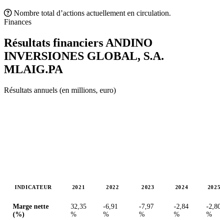
Nombre total d’actions actuellement en circulation.
Finances
Résultats financiers ANDINO
INVERSIONES GLOBAL, S.A.
MLAIG.PA
Résultats annuels (en millions, euro)
INDICATEUR
2021
2022
2023
2024
202
Valeurs en millions (euro)
Marge nette
32,35
-6,91
-7,97
-2,84
-2,8
(%)
%
%
%
%
%