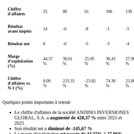
Chiffre
25
80
61
106
130
d'affaires
Résultat
14
-6
-8
-1
-5
avant impôts
Résultat net
8
-6
-5
-3
-4
Marge
44,37
30,61
25,95
30,43
27,9
d'exploitation
%
%
%
%
%
(%)
Chiffre
0,00
223,33
-23,82
74,30
23,0
d'affaires vs.
%
%
%
%
%
N-1 (%)
Quelques points importants à retenir
Le chiffre d'affaires de la société ANDINO INVERSIONES
GLOBAL, S.A. a
augmenté de 428,37 %
entre 2021 et
2025
Son résultat net a
diminué de -145,67 %
La marge d'exploitation
est passée de 44,37% à 27,96%