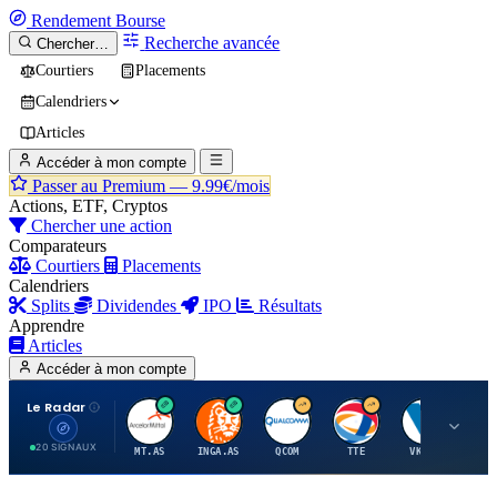
Rendement
Bourse
Recherche avancée
Chercher…
Courtiers
Placements
Calendriers
Articles
Accéder à mon compte
Passer au Premium —
9.99€/mois
Actions, ETF, Cryptos
Chercher une action
Comparateurs
Courtiers
Placements
Calendriers
Splits
Dividendes
IPO
Résultats
Apprendre
Articles
Accéder à mon compte
Le Radar
A
I
Q
T
V
20 SIGNAUX
MT.AS
INGA.AS
QCOM
TTE
VK.PA
ME