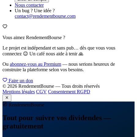
Nous contacter
Un bug ? Une idée ?
contact@rendementbourse.com
Vous aimez RendementBourse ?
Le projet est indépendant et sans pub… dès que vous vous
connectez 😉 Un café nous aide à tenir 🙏
Ou
abonnez-vous au Premium
— nous serions heureux de
construire la plateforme selon vos besoins.
Faire un don
© 2026 RendementBourse — Tous droits réservés
Mentions légales
CGV
Consentement RGPD
Rendement
Bourse
Tout pour suivre vos dividendes —
gratuitement