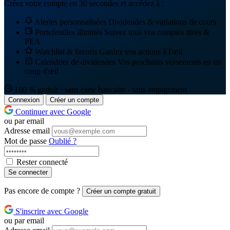
Créez votre compte en 30 secondes et accédez à :
Alertes personnalisées
Dividendes & variations de cours
Portefeuilles illimités
Suivez tous vos comptes titres &
PEA
Watchlist & favoris
Gardez vos actions à l'œil
Calendrier de dividendes
Vos prochains versements en un
coup d'œil
100 % gratuit · sans carte bancaire · sans engagement
Connexion
Créer un compte
Continuer avec Google
ou par email
Adresse email
Mot de passe
Oublié ?
Rester connecté
Se connecter
Pas encore de compte ?
Créer un compte gratuit
S'inscrire avec Google
ou par email