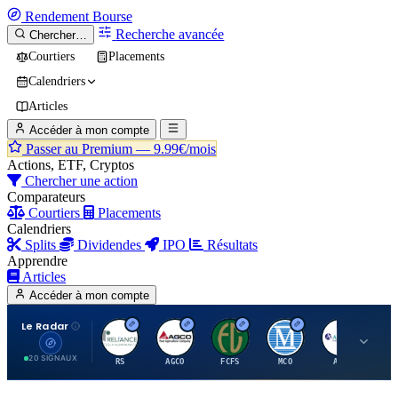
Rendement
Bourse
Recherche avancée
Chercher…
Courtiers
Placements
Calendriers
Articles
Accéder à mon compte
Passer au Premium —
9.99€/mois
Actions, ETF, Cryptos
Chercher une action
Comparateurs
Courtiers
Placements
Calendriers
Splits
Dividendes
IPO
Résultats
Apprendre
Articles
Accéder à mon compte
Le Radar
R
A
F
M
A
20 SIGNAUX
RS
AGCO
FCFS
MCO
AIT
LL