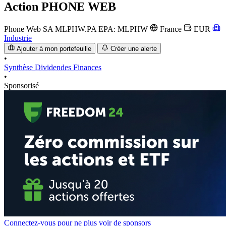
Action
PHONE WEB
Phone Web SA
MLPHW.PA
EPA: MLPHW
France
EUR
Industrie
Ajouter à mon portefeuille
Créer une alerte
•
Synthèse
Dividendes
Finances
•
Sponsorisé
Connectez-vous pour ne plus voir de sponsors