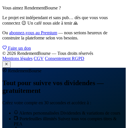
Vous aimez RendementBourse ?
Le projet est indépendant et sans pub… dès que vous vous
connectez 😉 Un café nous aide à tenir 🙏
Ou
abonnez-vous au Premium
— nous serions heureux de
construire la plateforme selon vos besoins.
Faire un don
© 2026 RendementBourse — Tous droits réservés
Mentions légales
CGV
Consentement RGPD
Rendement
Bourse
Tout pour suivre vos dividendes —
gratuitement
Créez votre compte en 30 secondes et accédez à :
Alertes personnalisées
Dividendes & variations de cours
Portefeuilles illimités
Suivez tous vos comptes titres &
PEA