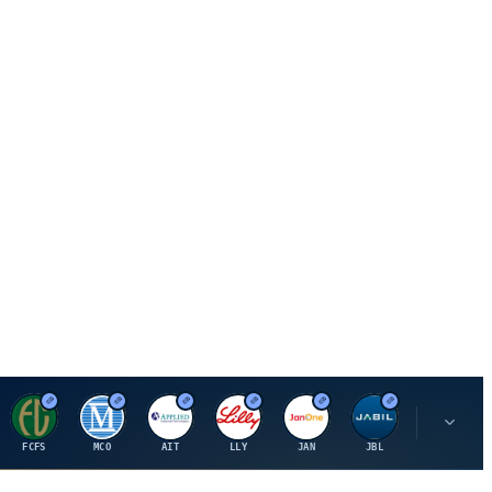
F
M
A
E
J
J
P
FCFS
MCO
AIT
LLY
JAN
JBL
PSHZF