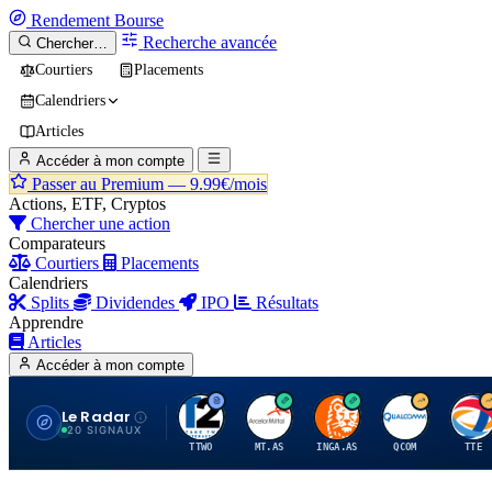
Rendement
Bourse
Recherche avancée
Chercher…
Courtiers
Placements
Calendriers
Articles
Accéder à mon compte
Passer au Premium —
9.99€/mois
Actions, ETF, Cryptos
Chercher une action
Comparateurs
Courtiers
Placements
Calendriers
Splits
Dividendes
IPO
Résultats
Apprendre
Articles
Accéder à mon compte
Le Radar
T
A
I
Q
T
20 SIGNAUX
TTWO
MT.AS
INGA.AS
QCOM
TTE