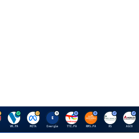
V
M
E
T
H
R
A
VK.PA
META
Energie
TTE.PA
RMS.PA
RS
AGCO