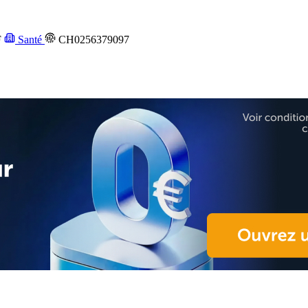
F
Santé
CH0256379097